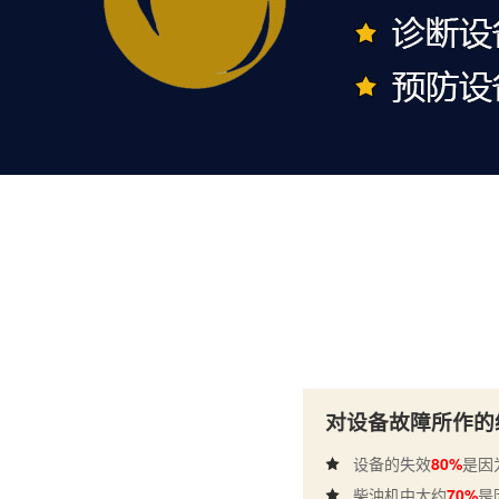
对设备故障所作的
设备的失效
80%
是因
柴油机中大约
70%
是