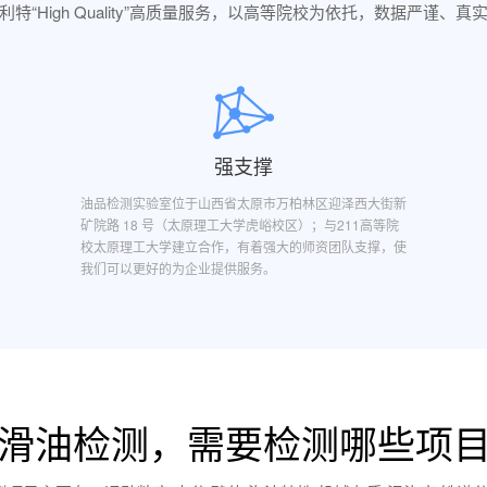
利特“High Quality”高质量服务，以高等院校为依托，数据严谨、真
强支撑
油品检测实验室位于山西省太原市万柏林区迎泽西大街新
矿院路 18 号（太原理工大学虎峪校区）；与211高等院
校太原理工大学建立合作，有着强大的师资团队支撑，使
我们可以更好的为企业提供服务。
滑油检测，需要检测哪些项