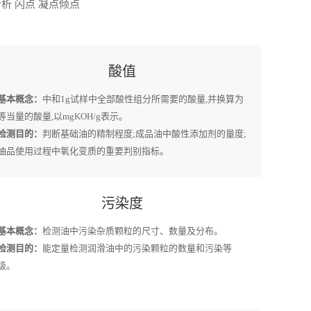
析 闪点 凝点倾点
酸值
基本概念：
中和1g试样中全部酸性组分所需要的酸量,并换算为
等当量的酸量,以mgKOH/g表示。
检测目的：
判断基础油的精制程度;成品油中酸性添加剂的量度;
油品使用过程中氧化变质的重要判别指标。
污染度
基本概念：
检测油中污染杂质颗粒的尺寸、数量及分布。
检测目的：
能定量检测润滑油中的污染颗粒的数量和污染等
级。