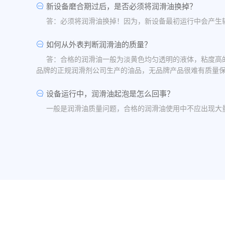
新设备磨合期过后，是否必须将润滑油换掉？
答：必须将润滑油换掉！因为，新设备最初运行中会产生
如何从外表判断润滑油的质量？
答：合格的润滑油一般为淡黄色均匀透明的液体，粘度高
品牌的正规润滑剂公司生产的油品，无品牌产品很难有质量
设备运行中，润滑油起泡是怎么回事？
一般是润滑油质量问题，合格的润滑油使用中不应出现大
油品发白是怎祥造成的？
答：一般情况下油品发白是由于油箱进水后造成的，是乳
水，油桶存放在避雨的地方。
润滑油的号数是什么意思？
答：根据ISO标准，工业润滑油按40℃ 温度条件下测
润滑油粘度高是否说明润滑油质量好？