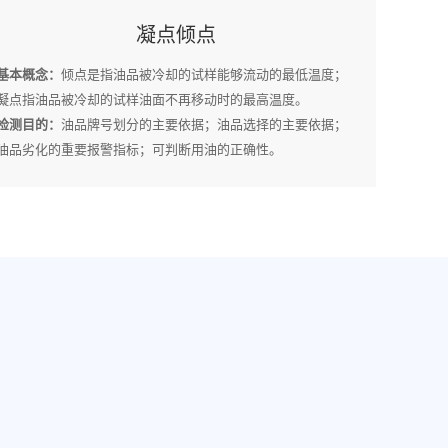
凝点倾点
基本概念：
倾点是指油品被冷却的试样能够流动的最低温度；
凝点指油品被冷却的试样油面不再移动时的最高温度。
检测目的：
油品牌号划分的主要依据；油品选择的主要依据；
油品劣化的重要报警指标；可判断用油的正确性。