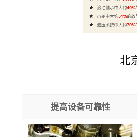
滚动轴承中大约
40%
齿轮中大约
51%
的故
液压系统中大约
70%
北
提高设备可靠性