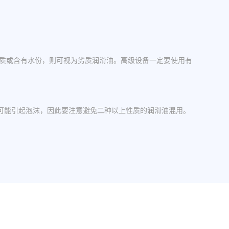
杂质或含有水份，则可视为劣质润滑油。高级设备一定要使用有
可能引起泡沫，因此要注意避免二种以上性质的润滑油混用。
操作中，设备应检查油封是否损坏，换油时检查箱体内是否有
其粘度等级。