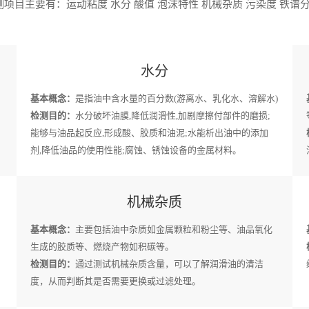
项目主要有：运动粘度 水分 酸值 泡沫特性 机械杂质 污染度 铁谱分
水分
基本概念：
是指油中含水量的百分数(游离水、乳化水、溶解水)
检测目的：
水分破坏油膜,降低润滑性,加剧摩擦付部件的磨损;
能够与油品起反应,形成酸、胶质和油泥;水能析出油中的添加
剂,降低油品的使用性能;腐蚀、锈蚀设备的金属材料。
机械杂质
基本概念：
主要包括油中杂质如金属颗粒和粉尘等、油品氧化
生成的胶质等、燃烧产物如积碳等。
检测目的：
通过测试机械杂质含量，可以了解润滑油的清洁
度，从而判断其是否需要更换或过滤处理。