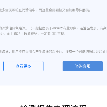
较多金属颗粒在润滑油中，而这些金属颗粒又会加剧零件磨损。
的润滑油颜色略深。（一般粘度高于460#才有此现象）若油品发黑、有
保证，而且市场上假油较多，一定要引起重视。
量泡沫，用户不应采用会产生泡沫的润滑油。还有一个可能的原因是混油
查看更多
咨询客服
化现象，应避免水进入润滑油箱体或避免雨水进入已开封的油桶中。具体
定的粘度分为若干个粘度等级，数据越大则粘度越高，因此润滑油的号数指