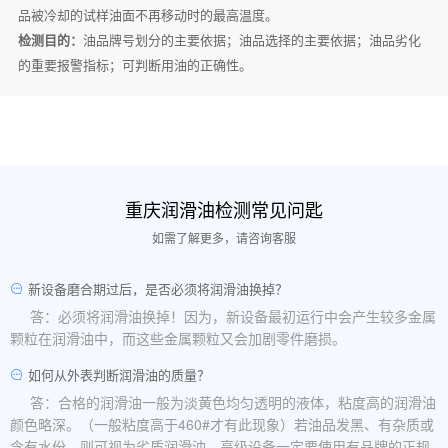
品被冷却的试样油面不再移动时的最高温度。
检测目的：
油品牌号划分的主要依据；油品选择的主要依据；油品劣化
的重要报警指标；可判断用油的正确性。
重庆润滑油检测常见问匙
如需了解更多，请咨询客服
新设备磨合期过后，是否必须将润滑油换掉？
答：必须将润滑油换掉！因为，新设备最初运行中会产生较多金属
颗粒在润滑油中，而这些金属颗粒又会加剧零件磨损。
如何从外表判断润滑油的质量？
答：合格的润滑油一般为淡黄色均匀透明的液体，粘度高的润滑油
颜色略深。（一般粘度高于460#才有此现象）若油品发黑、有杂质或
含有水份，则可视为劣质润滑油。高级设备一定要使用有品牌的正规