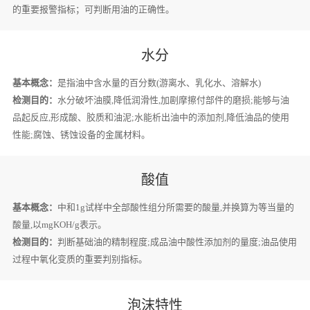
的重要报警指标；可判断用油的正确性。
水分
基本概念：
是指油中含水量的百分数(游离水、乳化水、溶解水)
检测目的：
水分破坏油膜,降低润滑性,加剧摩擦付部件的磨损;能够与油
品起反应,形成酸、胶质和油泥;水能析出油中的添加剂,降低油品的使用
性能;腐蚀、锈蚀设备的金属材料。
酸值
基本概念：
中和1g试样中全部酸性组分所需要的酸量,并换算为等当量的
酸量,以mgKOH/g表示。
检测目的：
判断基础油的精制程度;成品油中酸性添加剂的量度;油品使用
过程中氧化变质的重要判别指标。
泡沫特性