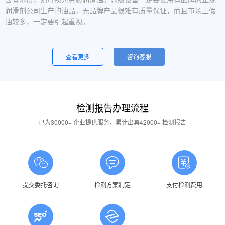
润滑剂公司生产的油品，无品牌产品很难有质量保证，而且市场上假
油较多，一定要引起重视。
设备运行中，润滑油起泡是怎么回事？
一般是润滑油质量问题，合格的润滑油使用中不应出现大量泡沫，
查看更多
咨询客服
用户不应采用会产生泡沫的润滑油。还有一个可能的原因是混油可能
引起泡沫，因此要注意避免二种以上性质的润滑油混用。
油品发白是怎祥造成的？
检测报告办理流程
答：一般情况下油品发白是由于油箱进水后造成的，是乳化现象，
应避免水进入润滑油箱体或避免雨水进入已开封的油桶中。具体操作
已为30000+ 企业提供服务，累计出具42000+ 检测报告
中，设备应检查油封是否损坏，换油时检查箱体内是否有水，油桶存
放在避雨的地方。
润滑油的号数是什么意思？
答：根据ISO标准，工业润滑油按40℃ 温度条件下测定的粘度分
为若干个粘度等级，数据越大则粘度越高，因此润滑油的号数指其粘
提交委托咨询
检测方案制定
支付检测费用
度等级。
润滑油粘度高是否说明润滑油质量好？