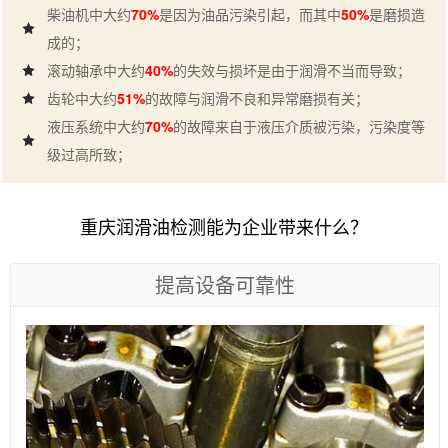
柴油机中大约
70%
是因为油品污染引起，而其中
50%
是磨损造
成的；
滚动轴承中大约
40%
的失效与损坏是由于润滑不当而导致；
齿轮中大约
51%
的故障与润滑不良和异常磨损有关；
液压系统中大约
70%
的故障来自于液压介质被污染，污染度等
级过高所致；
重庆润滑油检测能为企业带来什么？
提高设备可靠性