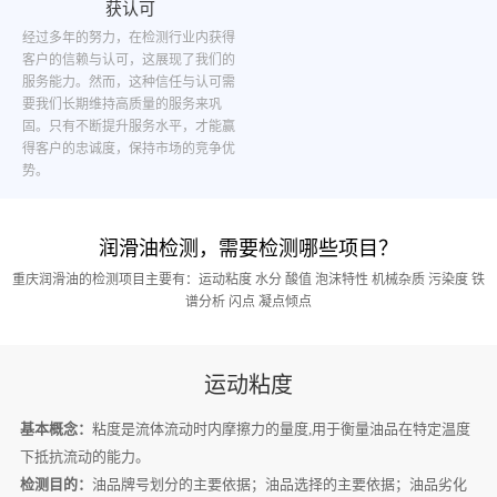
获认可
经过多年的努力，在检测行业内获得
客户的信赖与认可，这展现了我们的
服务能力。然而，这种信任与认可需
要我们长期维持高质量的服务来巩
固。只有不断提升服务水平，才能赢
得客户的忠诚度，保持市场的竞争优
势。
润滑油检测，需要检测哪些项目？
重庆润滑油的检测项目主要有：运动粘度 水分 酸值 泡沫特性 机械杂质 污染度 铁
谱分析 闪点 凝点倾点
运动粘度
基本概念：
粘度是流体流动时内摩擦力的量度,用于衡量油品在特定温度
下抵抗流动的能力。
检测目的：
油品牌号划分的主要依据；油品选择的主要依据；油品劣化