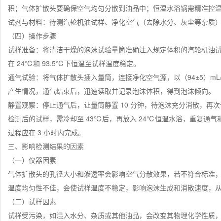
积；气体扩散头要确保空气均匀分散到油品中；恒温水浴锅需精准控
试剂与材料：待测汽轮机油试样、净化空气（去除水分、灰尘等杂质
（四）操作步骤
试样准备：将清洁干燥的泡沫试验量筒准确注入规定体积的汽轮机油
在 24℃和 93.5℃下恒温至试样温度稳定。
通气试验：将气体扩散头插入量筒，连接净化空气源，以（94±5）mL/
产生情况，通气结束后，迅速读取并记录泡沫体积，得到泡沫倾向。
静置观察：停止通气后，让量筒静置 10 分钟，待泡沫充分消散，再次
检测后的试样，需冷却至 43℃后，再放入 24℃恒温水浴，重复通气
过程应在 3 小时内完成。
三、影响检测结果的因素
（一）仪器因素
气体扩散头的孔径大小和渗透率会影响空气分散效果，若不符合标准
温度均匀性不佳，会使试样温度不稳定，影响泡沫生成和消散速度，
（二）试样因素
试样受污染，如混入水分、杂质或其他油品，会改变其物理化学性质