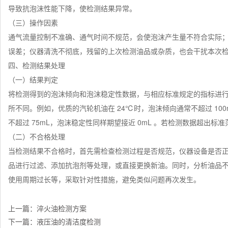
导致抗泡沫性能下降，使检测结果异常。
（三）操作因素
通气流量控制不准确、通气时间不规范，会使泡沫产生量不符合实际
误差；仪器清洗不彻底，残留的上次检测油品或杂质，也会干扰本次检
四、检测结果处理
（一）结果判定
将检测得到的泡沫倾向和泡沫稳定性数据，与相应标准规定的指标进
所不同。例如，优质的汽轮机油在 24℃时，泡沫倾向通常不超过 100m
不超过 75mL，泡沫稳定性同样期望接近 0mL 。若检测数据超出
（二）不合格处理
当检测结果不合格时，首先需检查检测过程是否规范，仪器设备是否
品进行过滤、添加抗泡剂等处理，或直接更换新油。同时，分析油品
使用周期过长等，采取针对性措施，避免类似问题再次发生。
上一篇：
淬火油检测方案
下一篇：
液压油的清洁度检测