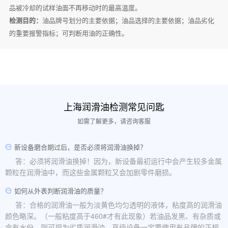
品被冷却的试样油面不再移动时的最高温度。
检测目的：
油品牌号划分的主要依据；油品选择的主要依据；油品劣化
的重要报警指标；可判断用油的正确性。
上海润滑油检测常见问匙
如需了解更多，请咨询客服
新设备磨合期过后，是否必须将润滑油换掉？
答：必须将润滑油换掉！因为，新设备最初运行中会产生较多金属
颗粒在润滑油中，而这些金属颗粒又会加剧零件磨损。
如何从外表判断润滑油的质量？
答：合格的润滑油一般为淡黄色均匀透明的液体，粘度高的润滑油
颜色略深。（一般粘度高于460#才有此现象）若油品发黑、有杂质或
含有水份，则可视为劣质润滑油。高级设备一定要使用有品牌的正规