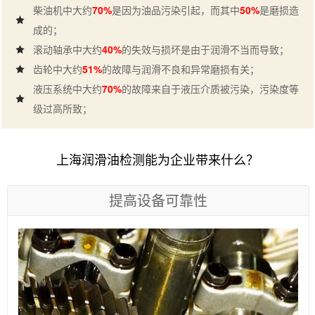
柴油机中大约
70%
是因为油品污染引起，而其中
50%
是磨损造
成的；
滚动轴承中大约
40%
的失效与损坏是由于润滑不当而导致；
齿轮中大约
51%
的故障与润滑不良和异常磨损有关；
液压系统中大约
70%
的故障来自于液压介质被污染，污染度等
级过高所致；
上海润滑油检测能为企业带来什么？
提高设备可靠性