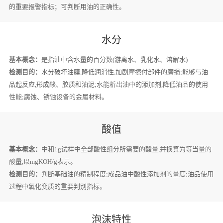
的重要报警指标；可判断用油的正确性。
水分
基本概念：
是指油中含水量的百分数(游离水、乳化水、溶解水)
检测目的：
水分破坏油膜,降低润滑性,加剧摩擦付部件的磨损;能够与油
品起反应,形成酸、胶质和油泥;水能析出油中的添加剂,降低油品的使用
性能;腐蚀、锈蚀设备的金属材料。
酸值
基本概念：
中和1g试样中全部酸性组分所需要的酸量,并换算为等当量的
酸量,以mgKOH/g表示。
检测目的：
判断基础油的精制程度;成品油中酸性添加剂的量度;油品使用
过程中氧化变质的重要判别指标。
泡沫特性