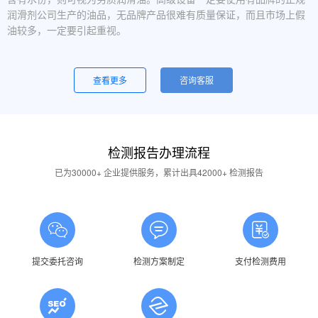
润滑剂公司生产的油品，无品牌产品很难有质量保证，而且市场上假
油较多，一定要引起重视。
设备运行中，润滑油起泡是怎么回事？
一般是润滑油质量问题，合格的润滑油使用中不应出现大量泡沫，
查看更多
咨询客服
用户不应采用会产生泡沫的润滑油。还有一个可能的原因是混油可能
引起泡沫，因此要注意避免二种以上性质的润滑油混用。
油品发白是怎祥造成的？
检测报告办理流程
答：一般情况下油品发白是由于油箱进水后造成的，是乳化现象，
应避免水进入润滑油箱体或避免雨水进入已开封的油桶中。具体操作
已为30000+ 企业提供服务，累计出具42000+ 检测报告
中，设备应检查油封是否损坏，换油时检查箱体内是否有水，油桶存
放在避雨的地方。
润滑油的号数是什么意思？
答：根据ISO标准，工业润滑油按40℃ 温度条件下测定的粘度分
为若干个粘度等级，数据越大则粘度越高，因此润滑油的号数指其粘
提交委托咨询
检测方案制定
支付检测费用
度等级。
润滑油粘度高是否说明润滑油质量好？