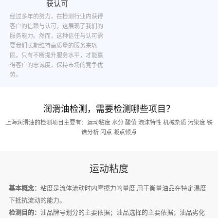
获认可
经过多年的努力，在检测行业内获得
客户的信赖与认可，这展现了我们的
服务能力。然而，这种信任与认可需
要我们长期维持高质量的服务来巩
固。只有不断提升服务水平，才能赢
得客户的忠诚度，保持市场的竞争优
势。
润滑油检测，需要检测哪些项目？
上海润滑油的检测项目主要有：运动粘度 水分 酸值 泡沫特性 机械杂质 污染度 铁
谱分析 闪点 凝点倾点
运动粘度
基本概念：
粘度是流体流动时内摩擦力的量度,用于衡量油品在特定温度
下抵抗流动的能力。
检测目的：
油品牌号划分的主要依据；油品选择的主要依据；油品劣化