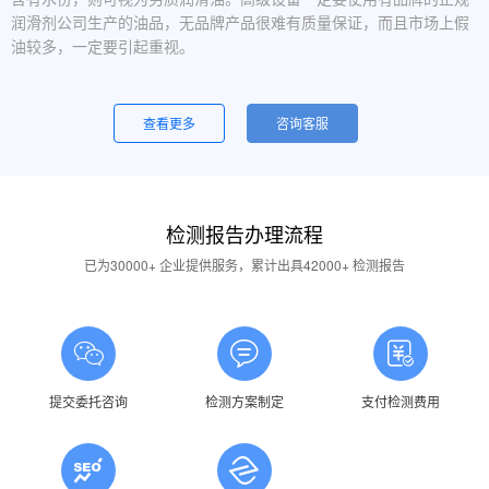
润滑剂公司生产的油品，无品牌产品很难有质量保证，而且市场上假
油较多，一定要引起重视。
设备运行中，润滑油起泡是怎么回事？
一般是润滑油质量问题，合格的润滑油使用中不应出现大量泡沫，
查看更多
咨询客服
用户不应采用会产生泡沫的润滑油。还有一个可能的原因是混油可能
引起泡沫，因此要注意避免二种以上性质的润滑油混用。
油品发白是怎祥造成的？
检测报告办理流程
答：一般情况下油品发白是由于油箱进水后造成的，是乳化现象，
应避免水进入润滑油箱体或避免雨水进入已开封的油桶中。具体操作
已为30000+ 企业提供服务，累计出具42000+ 检测报告
中，设备应检查油封是否损坏，换油时检查箱体内是否有水，油桶存
放在避雨的地方。
润滑油的号数是什么意思？
答：根据ISO标准，工业润滑油按40℃ 温度条件下测定的粘度分
为若干个粘度等级，数据越大则粘度越高，因此润滑油的号数指其粘
提交委托咨询
检测方案制定
支付检测费用
度等级。
润滑油粘度高是否说明润滑油质量好？