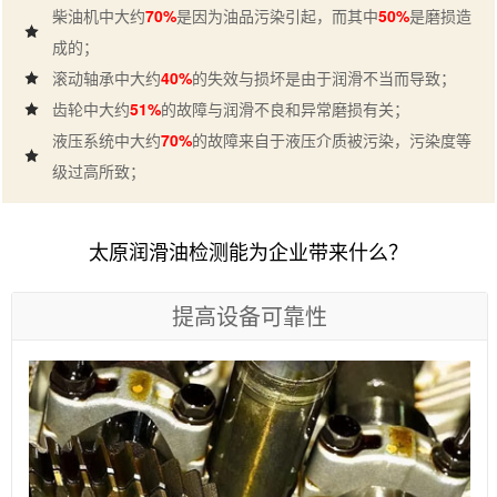
柴油机中大约
70%
是因为油品污染引起，而其中
50%
是磨损造
成的；
滚动轴承中大约
40%
的失效与损坏是由于润滑不当而导致；
齿轮中大约
51%
的故障与润滑不良和异常磨损有关；
液压系统中大约
70%
的故障来自于液压介质被污染，污染度等
级过高所致；
太原润滑油检测能为企业带来什么？
提高设备可靠性