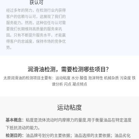
获认可
经过多年的努力，在检测行业内获得
客户的信赖与认可，这展现了我们的
服务能力。然而，这种信任与认可需
要我们长期维持高质量的服务来巩
固。只有不断提升服务水平，才能赢
得客户的忠诚度，保持市场的竞争优
势。
润滑油检测，需要检测哪些项目？
太原润滑油的检测项目主要有：运动粘度 水分 酸值 泡沫特性 机械杂质 污染度 铁
谱分析 闪点 凝点倾点
运动粘度
基本概念：
粘度是流体流动时内摩擦力的量度,用于衡量油品在特定温度
下抵抗流动的能力。
检测目的：
油品牌号划分的主要依据；油品选择的主要依据；油品劣化