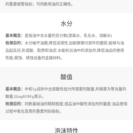
的重要报警指标；可判断用油的正确性。
水分
基本概念：
是指油中含水量的百分数(游离水、乳化水、溶解水)
检测目的：
水分破坏油膜,降低润滑性,加剧摩擦付部件的磨损;能够与油
品起反应,形成酸、胶质和油泥;水能析出油中的添加剂,降低油品的使用
性能;腐蚀、锈蚀设备的金属材料。
酸值
基本概念：
中和1g试样中全部酸性组分所需要的酸量,并换算为等当量的
酸量,以mgKOH/g表示。
检测目的：
判断基础油的精制程度;成品油中酸性添加剂的量度;油品使用
过程中氧化变质的重要判别指标。
泡沫特性