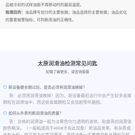
品被冷却的试样油面不再移动时的最高温度。
检测目的：
油品牌号划分的主要依据；油品选择的主要依据；油品劣化
的重要报警指标；可判断用油的正确性。
太原润滑油检测常见问匙
如需了解更多，请咨询客服
新设备磨合期过后，是否必须将润滑油换掉？
答：必须将润滑油换掉！因为，新设备最初运行中会产生较多金属
颗粒在润滑油中，而这些金属颗粒又会加剧零件磨损。
如何从外表判断润滑油的质量？
答：合格的润滑油一般为淡黄色均匀透明的液体，粘度高的润滑油
颜色略深。（一般粘度高于460#才有此现象）若油品发黑、有杂质或
含有水份，则可视为劣质润滑油。高级设备一定要使用有品牌的正规