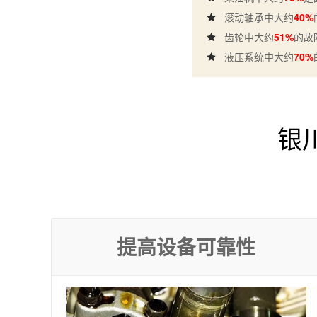
滚动轴承中大约
40%
齿轮中大约
51%
的故
液压系统中大约
70%
银
提高设备可靠性