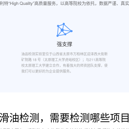
利特“High Quality”高质量服务，以高等院校为依托，数据严谨、真
强支撑
油品检测实验室位于山西省太原市万柏林区迎泽西大街新
矿院路 18 号（太原理工大学虎峪校区）；与211高等院
校太原理工大学建立合作，有着强大的师资团队支撑，使
我们可以更好的为企业提供服务。
滑油检测，需要检测哪些项