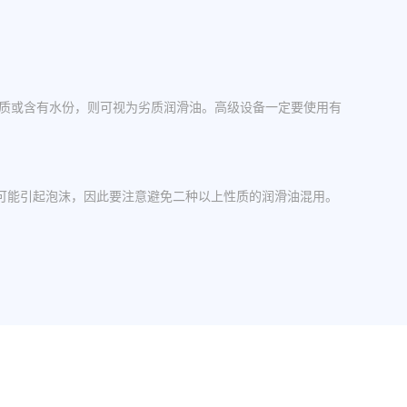
杂质或含有水份，则可视为劣质润滑油。高级设备一定要使用有
可能引起泡沫，因此要注意避免二种以上性质的润滑油混用。
操作中，设备应检查油封是否损坏，换油时检查箱体内是否有
其粘度等级。