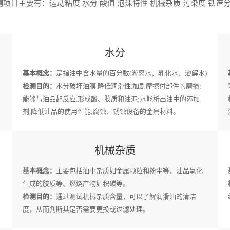
项目主要有：运动粘度 水分 酸值 泡沫特性 机械杂质 污染度 铁谱分
水分
基本概念：
是指油中含水量的百分数(游离水、乳化水、溶解水)
检测目的：
水分破坏油膜,降低润滑性,加剧摩擦付部件的磨损;
能够与油品起反应,形成酸、胶质和油泥;水能析出油中的添加
剂,降低油品的使用性能;腐蚀、锈蚀设备的金属材料。
机械杂质
基本概念：
主要包括油中杂质如金属颗粒和粉尘等、油品氧化
生成的胶质等、燃烧产物如积碳等。
检测目的：
通过测试机械杂质含量，可以了解润滑油的清洁
度，从而判断其是否需要更换或过滤处理。