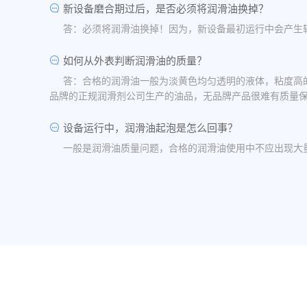
新设备磨合期过后，是否必须将润滑油换掉？
答：必须将润滑油换掉！因为，新设备最初运行中会产生
如何从外表判断润滑油的质量？
答：合格的润滑油一般为淡黄色均匀透明的液体，粘度高
品牌的正规润滑剂公司生产的油品，无品牌产品很难有质量
设备运行中，润滑油起泡是怎么回事？
一般是润滑油质量问题，合格的润滑油使用中不应出现大
油品发白是怎祥造成的？
答：一般情况下油品发白是由于油箱进水后造成的，是乳
水，油桶存放在避雨的地方。
润滑油的号数是什么意思？
答：根据ISO标准，工业润滑油按40℃ 温度条件下测
润滑油粘度高是否说明润滑油质量好？