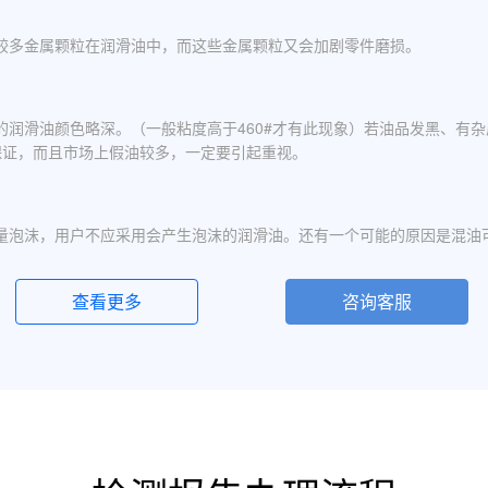
较多金属颗粒在润滑油中，而这些金属颗粒又会加剧零件磨损。
的润滑油颜色略深。（一般粘度高于460#才有此现象）若油品发黑、有
保证，而且市场上假油较多，一定要引起重视。
量泡沫，用户不应采用会产生泡沫的润滑油。还有一个可能的原因是混油
查看更多
咨询客服
化现象，应避免水进入润滑油箱体或避免雨水进入已开封的油桶中。具体
定的粘度分为若干个粘度等级，数据越大则粘度越高，因此润滑油的号数指