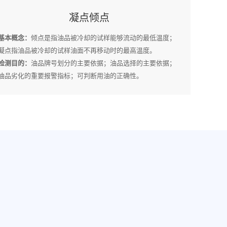
凝点倾点
基本概念：
倾点是指油品被冷却的试样能够流动的最低温度；
凝点指油品被冷却的试样油面不再移动时的最高温度。
检测目的：
油品牌号划分的主要依据；油品选择的主要依据；
油品劣化的重要报警指标；可判断用油的正确性。