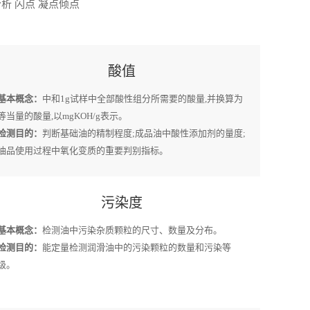
析 闪点 凝点倾点
酸值
基本概念：
中和1g试样中全部酸性组分所需要的酸量,并换算为
等当量的酸量,以mgKOH/g表示。
检测目的：
判断基础油的精制程度;成品油中酸性添加剂的量度;
油品使用过程中氧化变质的重要判别指标。
污染度
基本概念：
检测油中污染杂质颗粒的尺寸、数量及分布。
检测目的：
能定量检测润滑油中的污染颗粒的数量和污染等
级。