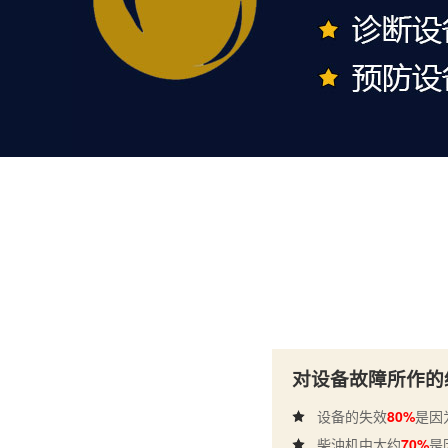
对设备故障所作的
设备的失效
80%
是因
柴油机中大约
70%
是