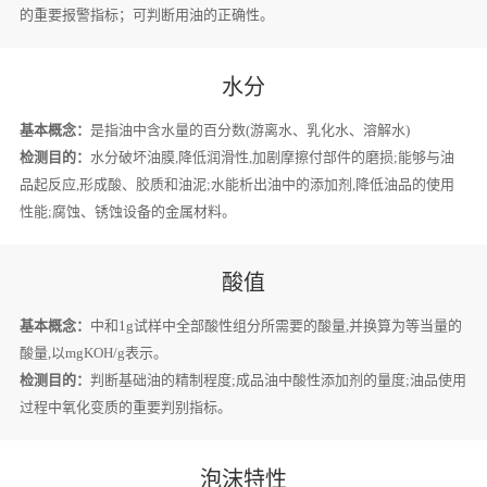
的重要报警指标；可判断用油的正确性。
水分
基本概念：
是指油中含水量的百分数(游离水、乳化水、溶解水)
检测目的：
水分破坏油膜,降低润滑性,加剧摩擦付部件的磨损;能够与油
品起反应,形成酸、胶质和油泥;水能析出油中的添加剂,降低油品的使用
性能;腐蚀、锈蚀设备的金属材料。
酸值
基本概念：
中和1g试样中全部酸性组分所需要的酸量,并换算为等当量的
酸量,以mgKOH/g表示。
检测目的：
判断基础油的精制程度;成品油中酸性添加剂的量度;油品使用
过程中氧化变质的重要判别指标。
泡沫特性