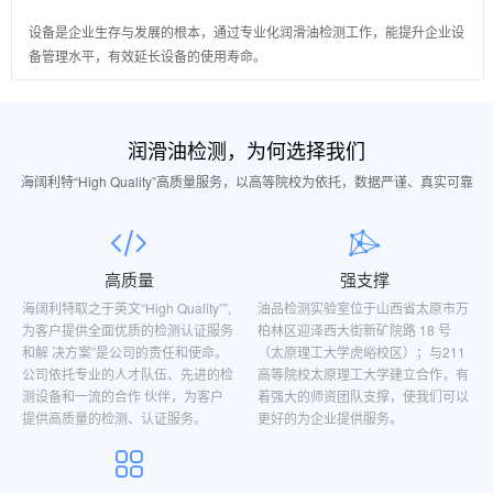
设备是企业生存与发展的根本，通过专业化润滑油检测工作，能提升企业设
备管理水平，有效延长设备的使用寿命。
润滑油检测，为何选择我们
海阔利特“High Quality”高质量服务，以高等院校为依托，数据严谨、真实可靠
高质量
强支撑
海阔利特取之于英文“High Quality””,
油品检测实验室位于山西省太原市万
为客户提供全面优质的检测认证服务
柏林区迎泽西大街新矿院路 18 号
和解 决方案”是公司的责任和使命。
（太原理工大学虎峪校区）；与211
公司依托专业的人才队伍、先进的检
高等院校太原理工大学建立合作，有
测设备和一流的合作 伙伴，为客户
着强大的师资团队支撑，使我们可以
提供高质量的检测、认证服务。
更好的为企业提供服务。