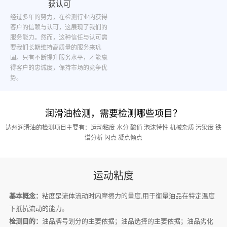
获认可
经过多年的努力，在检测行业内获得
客户的信赖与认可，这展现了我们的
服务能力。然而，这种信任与认可需
要我们长期维持高质量的服务来巩
固。只有不断提升服务水平，才能赢
得客户的忠诚度，保持市场的竞争优
势。
润滑油检测，需要检测哪些项目？
达州润滑油的检测项目主要有：运动粘度 水分 酸值 泡沫特性 机械杂质 污染度 铁
谱分析 闪点 凝点倾点
运动粘度
基本概念：
粘度是流体流动时内摩擦力的量度,用于衡量油品在特定温度
下抵抗流动的能力。
检测目的：
油品牌号划分的主要依据；油品选择的主要依据；油品劣化