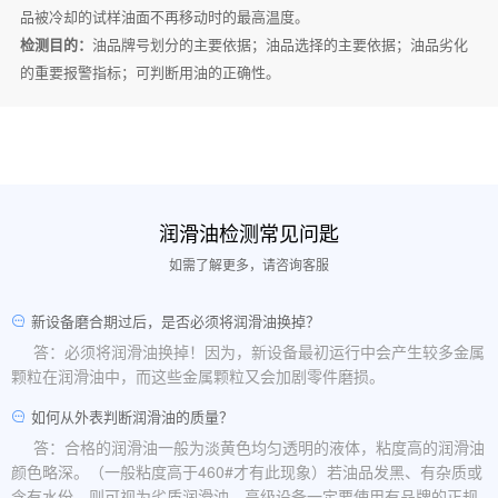
品被冷却的试样油面不再移动时的最高温度。
检测目的：
油品牌号划分的主要依据；油品选择的主要依据；油品劣化
的重要报警指标；可判断用油的正确性。
润滑油检测常见问匙
如需了解更多，请咨询客服
新设备磨合期过后，是否必须将润滑油换掉？
答：必须将润滑油换掉！因为，新设备最初运行中会产生较多金属
颗粒在润滑油中，而这些金属颗粒又会加剧零件磨损。
如何从外表判断润滑油的质量？
答：合格的润滑油一般为淡黄色均匀透明的液体，粘度高的润滑油
颜色略深。（一般粘度高于460#才有此现象）若油品发黑、有杂质或
含有水份，则可视为劣质润滑油。高级设备一定要使用有品牌的正规