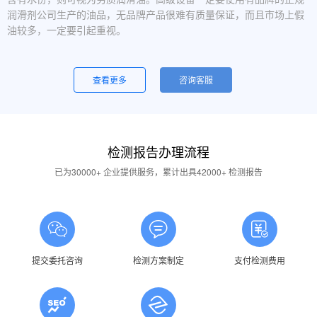
润滑剂公司生产的油品，无品牌产品很难有质量保证，而且市场上假
油较多，一定要引起重视。
设备运行中，润滑油起泡是怎么回事？
一般是润滑油质量问题，合格的润滑油使用中不应出现大量泡沫，
查看更多
咨询客服
用户不应采用会产生泡沫的润滑油。还有一个可能的原因是混油可能
引起泡沫，因此要注意避免二种以上性质的润滑油混用。
油品发白是怎祥造成的？
检测报告办理流程
答：一般情况下油品发白是由于油箱进水后造成的，是乳化现象，
应避免水进入润滑油箱体或避免雨水进入已开封的油桶中。具体操作
已为30000+ 企业提供服务，累计出具42000+ 检测报告
中，设备应检查油封是否损坏，换油时检查箱体内是否有水，油桶存
放在避雨的地方。
润滑油的号数是什么意思？
答：根据ISO标准，工业润滑油按40℃ 温度条件下测定的粘度分
为若干个粘度等级，数据越大则粘度越高，因此润滑油的号数指其粘
提交委托咨询
检测方案制定
支付检测费用
度等级。
润滑油粘度高是否说明润滑油质量好？