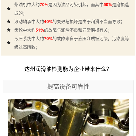
柴油机中大约
70%
是因为油品污染引起，而其中
50%
是磨损造
成的；
滚动轴承中大约
40%
的失效与损坏是由于润滑不当而导致；
齿轮中大约
51%
的故障与润滑不良和异常磨损有关；
液压系统中大约
70%
的故障来自于液压介质被污染，污染度等
级过高所致；
达州润滑油检测能为企业带来什么？
提高设备可靠性