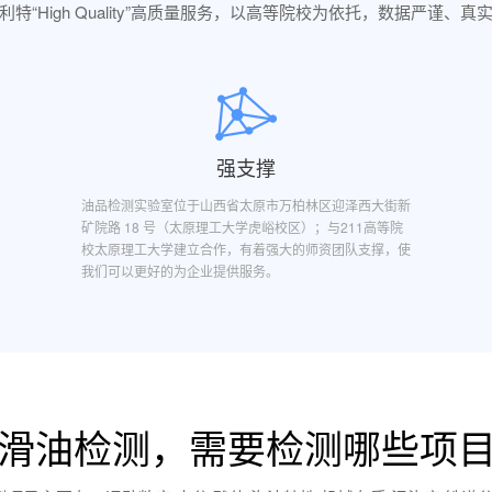
利特“High Quality”高质量服务，以高等院校为依托，数据严谨、真
强支撑
油品检测实验室位于山西省太原市万柏林区迎泽西大街新
矿院路 18 号（太原理工大学虎峪校区）；与211高等院
校太原理工大学建立合作，有着强大的师资团队支撑，使
我们可以更好的为企业提供服务。
滑油检测，需要检测哪些项