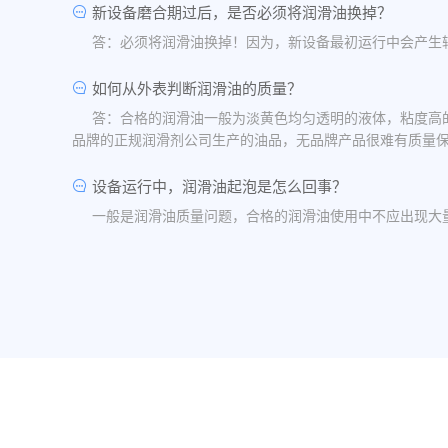
新设备磨合期过后，是否必须将润滑油换掉？
答：必须将润滑油换掉！因为，新设备最初运行中会产生
如何从外表判断润滑油的质量？
答：合格的润滑油一般为淡黄色均匀透明的液体，粘度高
品牌的正规润滑剂公司生产的油品，无品牌产品很难有质量
设备运行中，润滑油起泡是怎么回事？
一般是润滑油质量问题，合格的润滑油使用中不应出现大
油品发白是怎祥造成的？
答：一般情况下油品发白是由于油箱进水后造成的，是乳
水，油桶存放在避雨的地方。
润滑油的号数是什么意思？
答：根据ISO标准，工业润滑油按40℃ 温度条件下测
润滑油粘度高是否说明润滑油质量好？