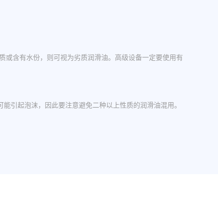
杂质或含有水份，则可视为劣质润滑油。高级设备一定要使用有
可能引起泡沫，因此要注意避免二种以上性质的润滑油混用。
操作中，设备应检查油封是否损坏，换油时检查箱体内是否有
其粘度等级。