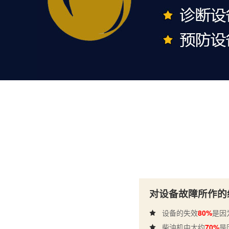
对设备故障所作的
设备的失效
80%
是因
柴油机中大约
70%
是