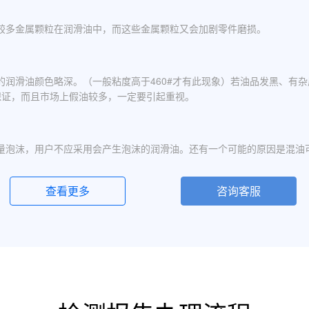
较多金属颗粒在润滑油中，而这些金属颗粒又会加剧零件磨损。
的润滑油颜色略深。（一般粘度高于460#才有此现象）若油品发黑、有
保证，而且市场上假油较多，一定要引起重视。
量泡沫，用户不应采用会产生泡沫的润滑油。还有一个可能的原因是混油
查看更多
咨询客服
化现象，应避免水进入润滑油箱体或避免雨水进入已开封的油桶中。具体
定的粘度分为若干个粘度等级，数据越大则粘度越高，因此润滑油的号数指