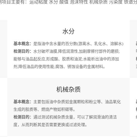
项目主要有：运动粘度 水分 酸值 泡沫特性 机械杂质 污染度 铁谱分
水分
基本概念：
是指油中含水量的百分数(游离水、乳化水、溶解水)
检测目的：
水分破坏油膜,降低润滑性,加剧摩擦付部件的磨损;
能够与油品起反应,形成酸、胶质和油泥;水能析出油中的添加
剂,降低油品的使用性能;腐蚀、锈蚀设备的金属材料。
机械杂质
基本概念：
主要包括油中杂质如金属颗粒和粉尘等、油品氧化
生成的胶质等、燃烧产物如积碳等。
检测目的：
通过测试机械杂质含量，可以了解润滑油的清洁
度，从而判断其是否需要更换或过滤处理。