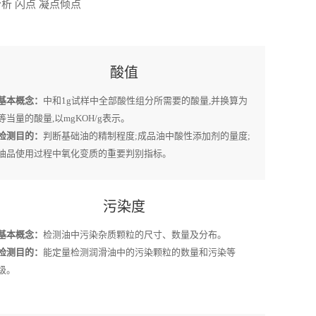
析 闪点 凝点倾点
酸值
基本概念：
中和1g试样中全部酸性组分所需要的酸量,并换算为
等当量的酸量,以mgKOH/g表示。
检测目的：
判断基础油的精制程度;成品油中酸性添加剂的量度;
油品使用过程中氧化变质的重要判别指标。
污染度
基本概念：
检测油中污染杂质颗粒的尺寸、数量及分布。
检测目的：
能定量检测润滑油中的污染颗粒的数量和污染等
级。