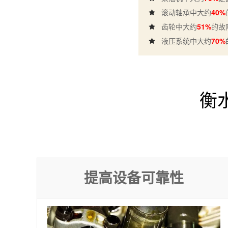
滚动轴承中大约
40%
齿轮中大约
51%
的故
液压系统中大约
70%
衡
提高设备可靠性