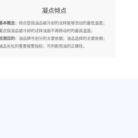
凝点倾点
基本概念：
倾点是指油品被冷却的试样能够流动的最低温度；
凝点指油品被冷却的试样油面不再移动时的最高温度。
检测目的：
油品牌号划分的主要依据；油品选择的主要依据；
油品劣化的重要报警指标；可判断用油的正确性。