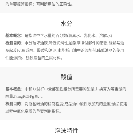
的重要报警指标；可判断用油的正确性。
水分
基本概念：
是指油中含水量的百分数(游离水、乳化水、溶解水)
检测目的：
水分破坏油膜,降低润滑性,加剧摩擦付部件的磨损;能够与油
品起反应,形成酸、胶质和油泥;水能析出油中的添加剂,降低油品的使用
性能;腐蚀、锈蚀设备的金属材料。
酸值
基本概念：
中和1g试样中全部酸性组分所需要的酸量,并换算为等当量的
酸量,以mgKOH/g表示。
检测目的：
判断基础油的精制程度;成品油中酸性添加剂的量度;油品使用
过程中氧化变质的重要判别指标。
泡沫特性