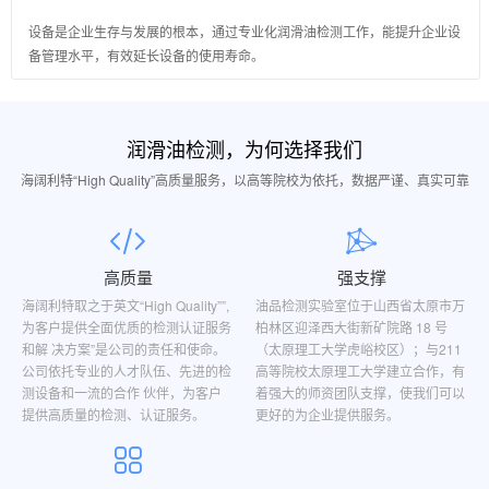
设备是企业生存与发展的根本，通过专业化润滑油检测工作，能提升企业设
备管理水平，有效延长设备的使用寿命。
润滑油检测，为何选择我们
海阔利特“High Quality”高质量服务，以高等院校为依托，数据严谨、真实可靠
高质量
强支撑
海阔利特取之于英文“High Quality””,
油品检测实验室位于山西省太原市万
为客户提供全面优质的检测认证服务
柏林区迎泽西大街新矿院路 18 号
和解 决方案”是公司的责任和使命。
（太原理工大学虎峪校区）；与211
公司依托专业的人才队伍、先进的检
高等院校太原理工大学建立合作，有
测设备和一流的合作 伙伴，为客户
着强大的师资团队支撑，使我们可以
提供高质量的检测、认证服务。
更好的为企业提供服务。