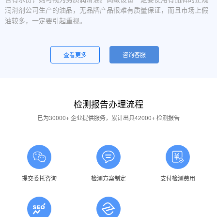
润滑剂公司生产的油品，无品牌产品很难有质量保证，而且市场上假
油较多，一定要引起重视。
设备运行中，润滑油起泡是怎么回事？
一般是润滑油质量问题，合格的润滑油使用中不应出现大量泡沫，
查看更多
咨询客服
用户不应采用会产生泡沫的润滑油。还有一个可能的原因是混油可能
引起泡沫，因此要注意避免二种以上性质的润滑油混用。
油品发白是怎祥造成的？
检测报告办理流程
答：一般情况下油品发白是由于油箱进水后造成的，是乳化现象，
应避免水进入润滑油箱体或避免雨水进入已开封的油桶中。具体操作
已为30000+ 企业提供服务，累计出具42000+ 检测报告
中，设备应检查油封是否损坏，换油时检查箱体内是否有水，油桶存
放在避雨的地方。
润滑油的号数是什么意思？
答：根据ISO标准，工业润滑油按40℃ 温度条件下测定的粘度分
为若干个粘度等级，数据越大则粘度越高，因此润滑油的号数指其粘
提交委托咨询
检测方案制定
支付检测费用
度等级。
润滑油粘度高是否说明润滑油质量好？