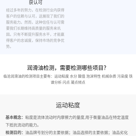
获认可
经过多年的努力，在检测行业内获得
客户的信赖与认可，这展现了我们的
服务能力。然而，这种信任与认可需
要我们长期维持高质量的服务来巩
固。只有不断提升服务水平，才能赢
得客户的忠诚度，保持市场的竞争优
势。
润滑油检测，需要检测哪些项目？
临沧润滑油的检测项目主要有：运动粘度 水分 酸值 泡沫特性 机械杂质 污染度 铁
谱分析 闪点 凝点倾点
运动粘度
基本概念：
粘度是流体流动时内摩擦力的量度,用于衡量油品在特定温度
下抵抗流动的能力。
检测目的：
油品牌号划分的主要依据；油品选择的主要依据；油品劣化