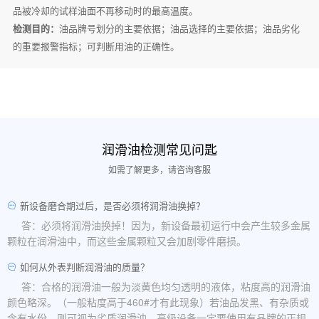
品被冷却的试样油面不再移动时的最高温度。
检测目的：
油品牌号划分的主要依据；油品选择的主要依据；油品劣化
的重要报警指标；可判断用油的正确性。
润滑油检测常见问匙
如需了解更多，请咨询客服
新设备磨合期过后，是否必须将润滑油换掉？
答：必须将润滑油换掉！因为，新设备最初运行中会产生较多金属
颗粒在润滑油中，而这些金属颗粒又会加剧零件磨损。
如何从外表判断润滑油的质量？
答：合格的润滑油一般为淡黄色均匀透明的液体，粘度高的润滑油
颜色略深。（一般粘度高于460#才有此现象）若油品发黑、有杂质或
含有水份，则可视为劣质润滑油。高级设备一定要使用有品牌的正规