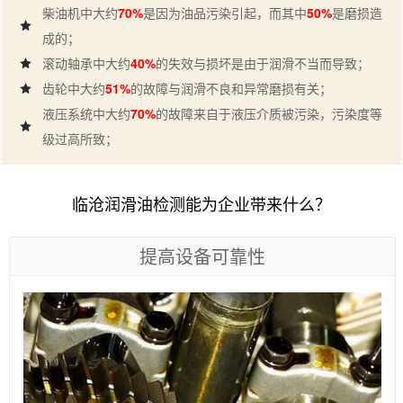
柴油机中大约
70%
是因为油品污染引起，而其中
50%
是磨损造
成的；
滚动轴承中大约
40%
的失效与损坏是由于润滑不当而导致；
齿轮中大约
51%
的故障与润滑不良和异常磨损有关；
液压系统中大约
70%
的故障来自于液压介质被污染，污染度等
级过高所致；
临沧润滑油检测能为企业带来什么？
提高设备可靠性