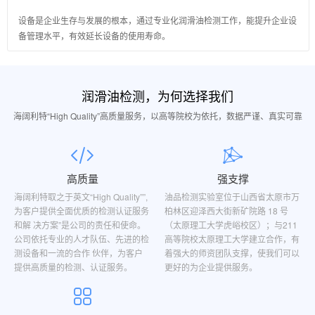
设备是企业生存与发展的根本，通过专业化润滑油检测工作，能提升企业设
备管理水平，有效延长设备的使用寿命。
润滑油检测，为何选择我们
海阔利特“High Quality”高质量服务，以高等院校为依托，数据严谨、真实可靠
高质量
强支撑
海阔利特取之于英文“High Quality””,
油品检测实验室位于山西省太原市万
为客户提供全面优质的检测认证服务
柏林区迎泽西大街新矿院路 18 号
和解 决方案”是公司的责任和使命。
（太原理工大学虎峪校区）；与211
公司依托专业的人才队伍、先进的检
高等院校太原理工大学建立合作，有
测设备和一流的合作 伙伴，为客户
着强大的师资团队支撑，使我们可以
提供高质量的检测、认证服务。
更好的为企业提供服务。