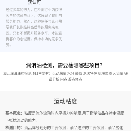
获认可
经过多年的努力，在检测行业内获得
客户的信赖与认可，这展现了我们的
服务能力。然而，这种信任与认可需
要我们长期维持高质量的服务来巩
固。只有不断提升服务水平，才能赢
得客户的忠诚度，保持市场的竞争优
势。
润滑油检测，需要检测哪些项目？
潜江润滑油的检测项目主要有：运动粘度 水分 酸值 泡沫特性 机械杂质 污染度 铁
谱分析 闪点 凝点倾点
运动粘度
基本概念：
粘度是流体流动时内摩擦力的量度,用于衡量油品在特定温度
下抵抗流动的能力。
检测目的：
油品牌号划分的主要依据；油品选择的主要依据；油品劣化