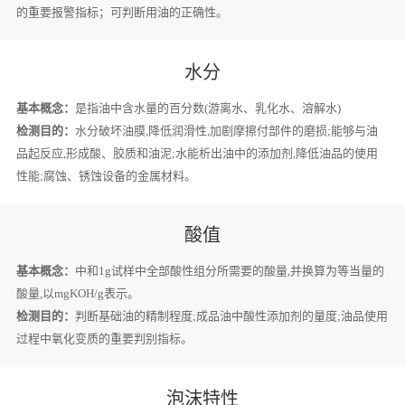
的重要报警指标；可判断用油的正确性。
水分
基本概念：
是指油中含水量的百分数(游离水、乳化水、溶解水)
检测目的：
水分破坏油膜,降低润滑性,加剧摩擦付部件的磨损;能够与油
品起反应,形成酸、胶质和油泥;水能析出油中的添加剂,降低油品的使用
性能;腐蚀、锈蚀设备的金属材料。
酸值
基本概念：
中和1g试样中全部酸性组分所需要的酸量,并换算为等当量的
酸量,以mgKOH/g表示。
检测目的：
判断基础油的精制程度;成品油中酸性添加剂的量度;油品使用
过程中氧化变质的重要判别指标。
泡沫特性