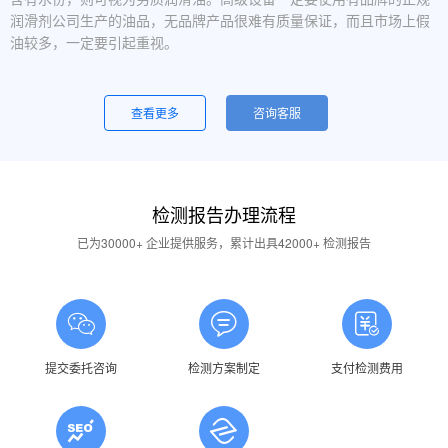
润滑剂公司生产的油品，无品牌产品很难有质量保证，而且市场上假
油较多，一定要引起重视。
设备运行中，润滑油起泡是怎么回事？
一般是润滑油质量问题，合格的润滑油使用中不应出现大量泡沫，
查看更多
咨询客服
用户不应采用会产生泡沫的润滑油。还有一个可能的原因是混油可能
引起泡沫，因此要注意避免二种以上性质的润滑油混用。
油品发白是怎祥造成的？
检测报告办理流程
答：一般情况下油品发白是由于油箱进水后造成的，是乳化现象，
应避免水进入润滑油箱体或避免雨水进入已开封的油桶中。具体操作
已为30000+ 企业提供服务，累计出具42000+ 检测报告
中，设备应检查油封是否损坏，换油时检查箱体内是否有水，油桶存
放在避雨的地方。
润滑油的号数是什么意思？
答：根据ISO标准，工业润滑油按40℃ 温度条件下测定的粘度分
为若干个粘度等级，数据越大则粘度越高，因此润滑油的号数指其粘
提交委托咨询
检测方案制定
支付检测费用
度等级。
润滑油粘度高是否说明润滑油质量好？