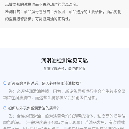
品被冷却的试样油面不再移动时的最高温度。
检测目的：
油品牌号划分的主要依据；油品选择的主要依据；油品劣化
的重要报警指标；可判断用油的正确性。
润滑油检测常见问匙
如需了解更多，请咨询客服
新设备磨合期过后，是否必须将润滑油换掉？
答：必须将润滑油换掉！因为，新设备最初运行中会产生较多金属
颗粒在润滑油中，而这些金属颗粒又会加剧零件磨损。
如何从外表判断润滑油的质量？
答：合格的润滑油一般为淡黄色均匀透明的液体，粘度高的润滑油
颜色略深。（一般粘度高于460#才有此现象）若油品发黑、有杂质或
含有水份，则可视为劣质润滑油。高级设备一定要使用有品牌的正规