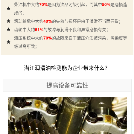
柴油机中大约
70%
是因为油品污染引起，而其中
50%
是磨损造
成的；
滚动轴承中大约
40%
的失效与损坏是由于润滑不当而导致；
齿轮中大约
51%
的故障与润滑不良和异常磨损有关；
液压系统中大约
70%
的故障来自于液压介质被污染，污染度等
级过高所致；
潜江润滑油检测能为企业带来什么？
提高设备可靠性