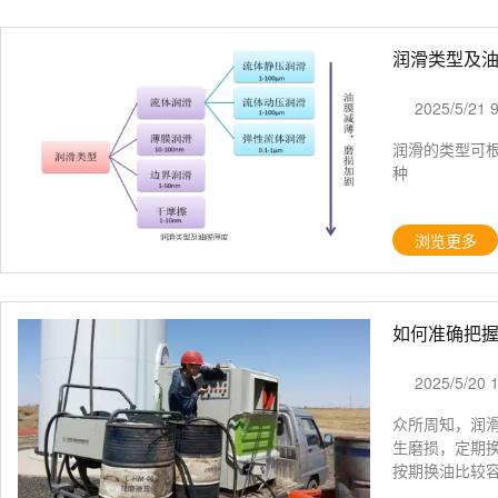
润滑类型及
2025/5/21 
润滑的类型可
种
浏览更多
如何准确把
2025/5/20 
众所周知，润
生磨损，定期
按期换油比较容