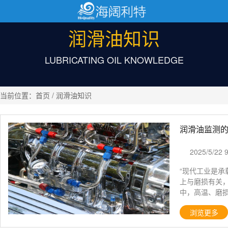
润滑油知识
LUBRICATING OIL KNOWLEDGE
当前位置：
首页
/ 润滑油知识
润滑油监测
2025/5/22 
“现代工业是承
上与磨损有关，
中，高温、磨
使润滑油发生
浏览更多
甚至导致其失