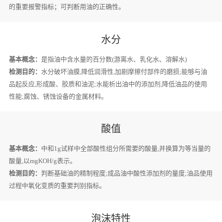
的重要报警指标；可判断用油的正确性。
水分
基本概念：
是指油中含水量的百分数(游离水、乳化水、溶解水)
检测目的：
水分破坏油膜,降低润滑性,加剧摩擦付部件的磨损;能够与油
品起反应,形成酸、胶质和油泥;水能析出油中的添加剂,降低油品的使用
性能;腐蚀、锈蚀设备的金属材料。
酸值
基本概念：
中和1g试样中全部酸性组分所需要的酸量,并换算为等当量的
酸量,以mgKOH/g表示。
检测目的：
判断基础油的精制程度;成品油中酸性添加剂的量度;油品使用
过程中氧化变质的重要判别指标。
泡沫特性