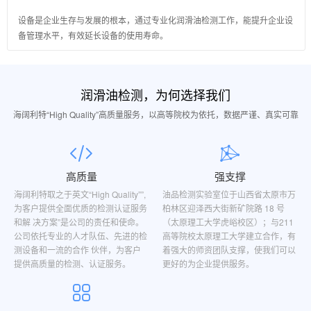
设备是企业生存与发展的根本，通过专业化润滑油检测工作，能提升企业设
备管理水平，有效延长设备的使用寿命。
润滑油检测，为何选择我们
海阔利特“High Quality”高质量服务，以高等院校为依托，数据严谨、真实可靠
高质量
强支撑
海阔利特取之于英文“High Quality””,
油品检测实验室位于山西省太原市万
为客户提供全面优质的检测认证服务
柏林区迎泽西大街新矿院路 18 号
和解 决方案”是公司的责任和使命。
（太原理工大学虎峪校区）；与211
公司依托专业的人才队伍、先进的检
高等院校太原理工大学建立合作，有
测设备和一流的合作 伙伴，为客户
着强大的师资团队支撑，使我们可以
提供高质量的检测、认证服务。
更好的为企业提供服务。