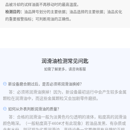
品被冷却的试样油面不再移动时的最高温度。
检测目的：
油品牌号划分的主要依据；油品选择的主要依据；油品劣化
的重要报警指标；可判断用油的正确性。
润滑油检测常见问匙
如需了解更多，请咨询客服
新设备磨合期过后，是否必须将润滑油换掉？
答：必须将润滑油换掉！因为，新设备最初运行中会产生较多金属
颗粒在润滑油中，而这些金属颗粒又会加剧零件磨损。
如何从外表判断润滑油的质量？
答：合格的润滑油一般为淡黄色均匀透明的液体，粘度高的润滑油
颜色略深。（一般粘度高于460#才有此现象）若油品发黑、有杂质或
含有水份，则可视为劣质润滑油。高级设备一定要使用有品牌的正规