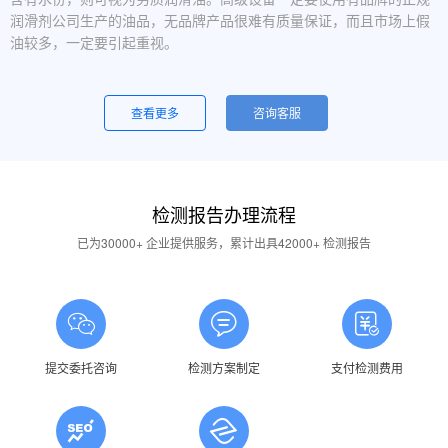
润滑剂公司生产的油品，无品牌产品很难有质量保证，而且市场上假
油较多，一定要引起重视。
设备运行中，润滑油起泡是怎么回事？
一般是润滑油质量问题，合格的润滑油使用中不应出现大量泡沫，
查看更多
咨询客服
用户不应采用会产生泡沫的润滑油。还有一个可能的原因是混油可能
引起泡沫，因此要注意避免二种以上性质的润滑油混用。
油品发白是怎祥造成的？
检测报告办理流程
答：一般情况下油品发白是由于油箱进水后造成的，是乳化现象，
应避免水进入润滑油箱体或避免雨水进入已开封的油桶中。具体操作
已为30000+ 企业提供服务，累计出具42000+ 检测报告
中，设备应检查油封是否损坏，换油时检查箱体内是否有水，油桶存
放在避雨的地方。
润滑油的号数是什么意思？
答：根据ISO标准，工业润滑油按40℃ 温度条件下测定的粘度分
为若干个粘度等级，数据越大则粘度越高，因此润滑油的号数指其粘
提交委托咨询
检测方案制定
支付检测费用
度等级。
润滑油粘度高是否说明润滑油质量好？