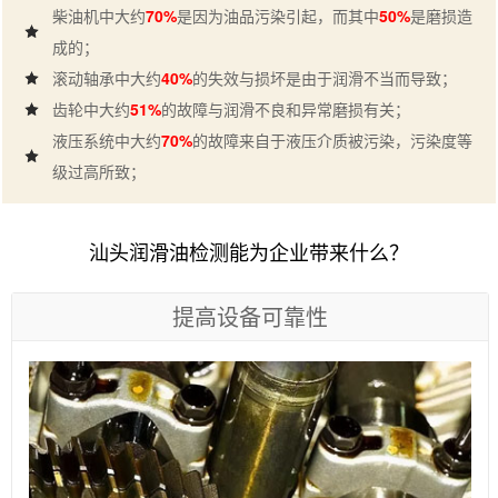
柴油机中大约
70%
是因为油品污染引起，而其中
50%
是磨损造
成的；
滚动轴承中大约
40%
的失效与损坏是由于润滑不当而导致；
齿轮中大约
51%
的故障与润滑不良和异常磨损有关；
液压系统中大约
70%
的故障来自于液压介质被污染，污染度等
级过高所致；
汕头润滑油检测能为企业带来什么？
提高设备可靠性