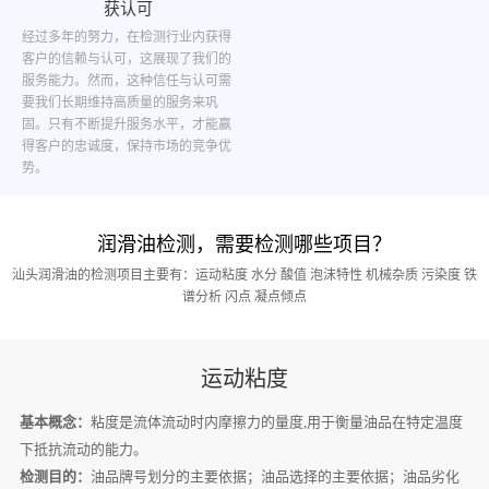
获认可
经过多年的努力，在检测行业内获得
客户的信赖与认可，这展现了我们的
服务能力。然而，这种信任与认可需
要我们长期维持高质量的服务来巩
固。只有不断提升服务水平，才能赢
得客户的忠诚度，保持市场的竞争优
势。
润滑油检测，需要检测哪些项目？
汕头润滑油的检测项目主要有：运动粘度 水分 酸值 泡沫特性 机械杂质 污染度 铁
谱分析 闪点 凝点倾点
运动粘度
基本概念：
粘度是流体流动时内摩擦力的量度,用于衡量油品在特定温度
下抵抗流动的能力。
检测目的：
油品牌号划分的主要依据；油品选择的主要依据；油品劣化