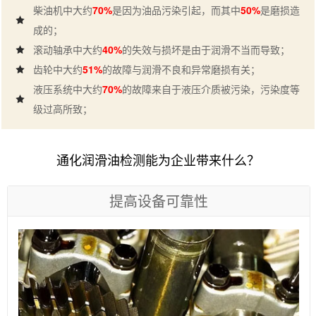
柴油机中大约
70%
是因为油品污染引起，而其中
50%
是磨损造
成的；
滚动轴承中大约
40%
的失效与损坏是由于润滑不当而导致；
齿轮中大约
51%
的故障与润滑不良和异常磨损有关；
液压系统中大约
70%
的故障来自于液压介质被污染，污染度等
级过高所致；
通化润滑油检测能为企业带来什么？
提高设备可靠性