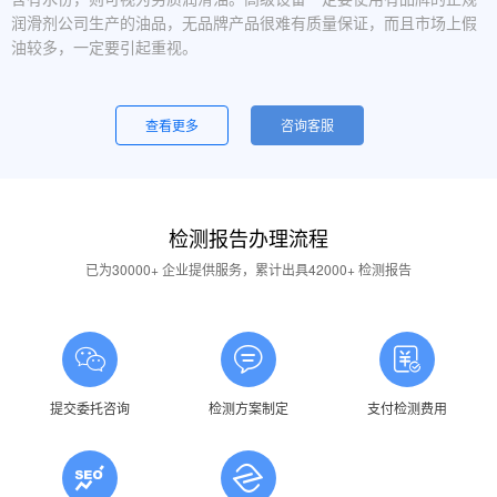
润滑剂公司生产的油品，无品牌产品很难有质量保证，而且市场上假
油较多，一定要引起重视。
设备运行中，润滑油起泡是怎么回事？
一般是润滑油质量问题，合格的润滑油使用中不应出现大量泡沫，
查看更多
咨询客服
用户不应采用会产生泡沫的润滑油。还有一个可能的原因是混油可能
引起泡沫，因此要注意避免二种以上性质的润滑油混用。
油品发白是怎祥造成的？
检测报告办理流程
答：一般情况下油品发白是由于油箱进水后造成的，是乳化现象，
应避免水进入润滑油箱体或避免雨水进入已开封的油桶中。具体操作
已为30000+ 企业提供服务，累计出具42000+ 检测报告
中，设备应检查油封是否损坏，换油时检查箱体内是否有水，油桶存
放在避雨的地方。
润滑油的号数是什么意思？
答：根据ISO标准，工业润滑油按40℃ 温度条件下测定的粘度分
为若干个粘度等级，数据越大则粘度越高，因此润滑油的号数指其粘
提交委托咨询
检测方案制定
支付检测费用
度等级。
润滑油粘度高是否说明润滑油质量好？