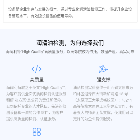
设备是企业生存与发展的根本，通过专业化润滑油检测工作，能提升企业设
备管理水平，有效延长设备的使用寿命。
润滑油检测，为何选择我们
海阔利特“High Quality”高质量服务，以高等院校为依托，数据严谨、真实可靠
高质量
强支撑
海阔利特取之于英文“High Quality””,
油品检测实验室位于山西省太原市万
为客户提供全面优质的检测认证服务
柏林区迎泽西大街新矿院路 18 号
和解 决方案”是公司的责任和使命。
（太原理工大学虎峪校区）；与211
公司依托专业的人才队伍、先进的检
高等院校太原理工大学建立合作，有
测设备和一流的合作 伙伴，为客户
着强大的师资团队支撑，使我们可以
提供高质量的检测、认证服务。
更好的为企业提供服务。