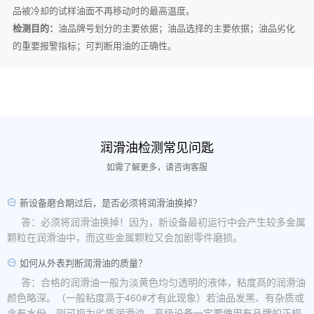
品被冷却的试样油面不再移动时的最高温度。
检测目的：
油品牌号划分的主要依据；油品选择的主要依据；油品劣化
的重要报警指标；可判断用油的正确性。
润滑油检测常见问匙
如需了解更多，请咨询客服
新设备磨合期过后，是否必须将润滑油换掉？
答：必须将润滑油换掉！因为，新设备最初运行中会产生较多金属
颗粒在润滑油中，而这些金属颗粒又会加剧零件磨损。
如何从外表判断润滑油的质量？
答：合格的润滑油一般为淡黄色均匀透明的液体，粘度高的润滑油
颜色略深。（一般粘度高于460#才有此现象）若油品发黑、有杂质或
含有水份，则可视为劣质润滑油。高级设备一定要使用有品牌的正规