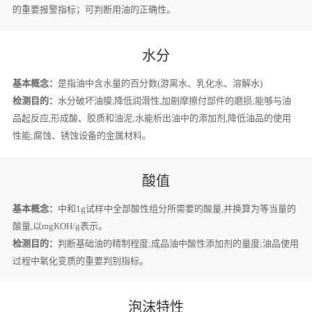
的重要报警指标；可判断用油的正确性。
水分
基本概念：
是指油中含水量的百分数(游离水、乳化水、溶解水)
检测目的：
水分破坏油膜,降低润滑性,加剧摩擦付部件的磨损;能够与油
品起反应,形成酸、胶质和油泥;水能析出油中的添加剂,降低油品的使用
性能;腐蚀、锈蚀设备的金属材料。
酸值
基本概念：
中和1g试样中全部酸性组分所需要的酸量,并换算为等当量的
酸量,以mgKOH/g表示。
检测目的：
判断基础油的精制程度;成品油中酸性添加剂的量度;油品使用
过程中氧化变质的重要判别指标。
泡沫特性