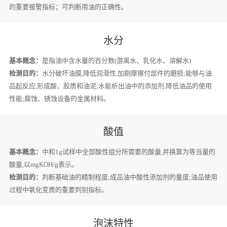
的重要报警指标；可判断用油的正确性。
水分
基本概念：
是指油中含水量的百分数(游离水、乳化水、溶解水)
检测目的：
水分破坏油膜,降低润滑性,加剧摩擦付部件的磨损;能够与油
品起反应,形成酸、胶质和油泥;水能析出油中的添加剂,降低油品的使用
性能;腐蚀、锈蚀设备的金属材料。
酸值
基本概念：
中和1g试样中全部酸性组分所需要的酸量,并换算为等当量的
酸量,以mgKOH/g表示。
检测目的：
判断基础油的精制程度;成品油中酸性添加剂的量度;油品使用
过程中氧化变质的重要判别指标。
泡沫特性