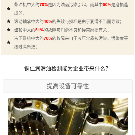
柴油机中大约
70%
是因为油品污染引起，而其中
50%
是磨损造
成的；
滚动轴承中大约
40%
的失效与损坏是由于润滑不当而导致；
齿轮中大约
51%
的故障与润滑不良和异常磨损有关；
液压系统中大约
70%
的故障来自于液压介质被污染，污染度等
级过高所致；
铜仁润滑油检测能为企业带来什么？
提高设备可靠性