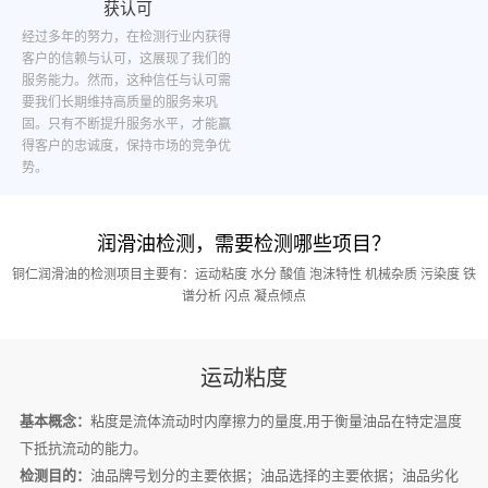
获认可
经过多年的努力，在检测行业内获得
客户的信赖与认可，这展现了我们的
服务能力。然而，这种信任与认可需
要我们长期维持高质量的服务来巩
固。只有不断提升服务水平，才能赢
得客户的忠诚度，保持市场的竞争优
势。
润滑油检测，需要检测哪些项目？
铜仁润滑油的检测项目主要有：运动粘度 水分 酸值 泡沫特性 机械杂质 污染度 铁
谱分析 闪点 凝点倾点
运动粘度
基本概念：
粘度是流体流动时内摩擦力的量度,用于衡量油品在特定温度
下抵抗流动的能力。
检测目的：
油品牌号划分的主要依据；油品选择的主要依据；油品劣化