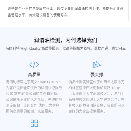
设备是企业生存与发展的根本，通过专业化润滑油检测工作，能提升企业设
备管理水平，有效延长设备的使用寿命。
润滑油检测，为何选择我们
海阔利特“High Quality”高质量服务，以高等院校为依托，数据严谨、真实可靠
高质量
强支撑
海阔利特取之于英文“High Quality””,
油品检测实验室位于山西省太原市万
为客户提供全面优质的检测认证服务
柏林区迎泽西大街新矿院路 18 号
和解 决方案”是公司的责任和使命。
（太原理工大学虎峪校区）；与211
公司依托专业的人才队伍、先进的检
高等院校太原理工大学建立合作，有
测设备和一流的合作 伙伴，为客户
着强大的师资团队支撑，使我们可以
提供高质量的检测、认证服务。
更好的为企业提供服务。