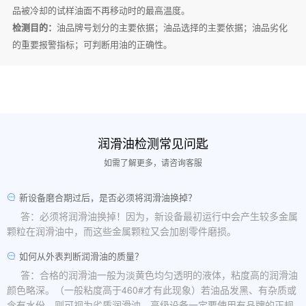
品被冷却的试样油面不再移动时的最高温度。
检测目的：
油品牌号划分的主要依据；油品选择的主要依据；油品劣化
的重要报警指标；可判断用油的正确性。
润滑油检测常见问匙
如需了解更多，请咨询客服
新设备磨合期过后，是否必须将润滑油换掉？
答：必须将润滑油换掉！因为，新设备最初运行中会产生较多金属
颗粒在润滑油中，而这些金属颗粒又会加剧零件磨损。
如何从外表判断润滑油的质量？
答：合格的润滑油一般为淡黄色均匀透明的液体，粘度高的润滑油
颜色略深。（一般粘度高于460#才有此现象）若油品发黑、有杂质或
含有水份，则可视为劣质润滑油。高级设备一定要使用有品牌的正规