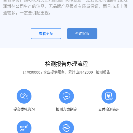
润滑剂公司生产的油品，无品牌产品很难有质量保证，而且市场上假
油较多，一定要引起重视。
设备运行中，润滑油起泡是怎么回事？
一般是润滑油质量问题，合格的润滑油使用中不应出现大量泡沫，
查看更多
咨询客服
用户不应采用会产生泡沫的润滑油。还有一个可能的原因是混油可能
引起泡沫，因此要注意避免二种以上性质的润滑油混用。
油品发白是怎祥造成的？
检测报告办理流程
答：一般情况下油品发白是由于油箱进水后造成的，是乳化现象，
应避免水进入润滑油箱体或避免雨水进入已开封的油桶中。具体操作
已为30000+ 企业提供服务，累计出具42000+ 检测报告
中，设备应检查油封是否损坏，换油时检查箱体内是否有水，油桶存
放在避雨的地方。
润滑油的号数是什么意思？
答：根据ISO标准，工业润滑油按40℃ 温度条件下测定的粘度分
为若干个粘度等级，数据越大则粘度越高，因此润滑油的号数指其粘
提交委托咨询
检测方案制定
支付检测费用
度等级。
润滑油粘度高是否说明润滑油质量好？