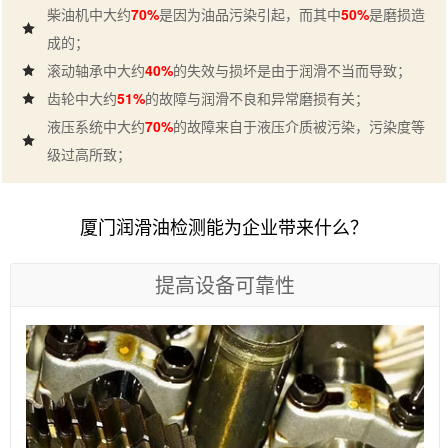
柴油机中大约
70%
是因为油品污染引起，而其中
50%
是磨损造
成的；
滚动轴承中大约
40%
的失效与损坏是由于润滑不当而导致；
齿轮中大约
51%
的故障与润滑不良和异常磨损有关；
液压系统中大约
70%
的故障来自于液压介质被污染，污染度等
级过高所致；
厦门润滑油检测能为企业带来什么？
提高设备可靠性