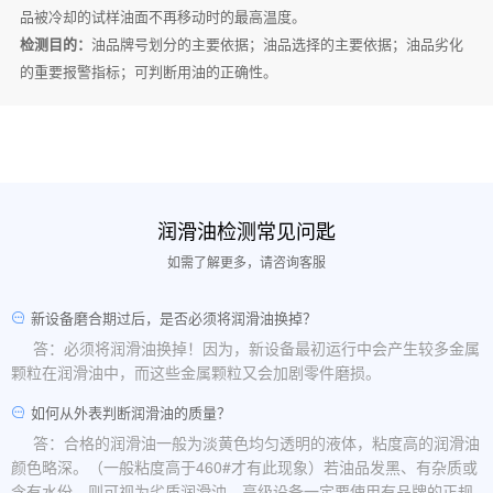
品被冷却的试样油面不再移动时的最高温度。
检测目的：
油品牌号划分的主要依据；油品选择的主要依据；油品劣化
的重要报警指标；可判断用油的正确性。
润滑油检测常见问匙
如需了解更多，请咨询客服
新设备磨合期过后，是否必须将润滑油换掉？
答：必须将润滑油换掉！因为，新设备最初运行中会产生较多金属
颗粒在润滑油中，而这些金属颗粒又会加剧零件磨损。
如何从外表判断润滑油的质量？
答：合格的润滑油一般为淡黄色均匀透明的液体，粘度高的润滑油
颜色略深。（一般粘度高于460#才有此现象）若油品发黑、有杂质或
含有水份，则可视为劣质润滑油。高级设备一定要使用有品牌的正规