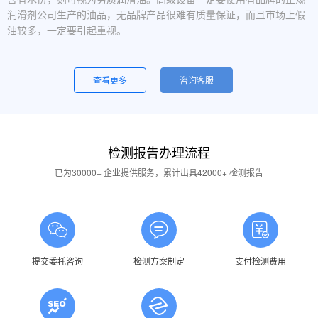
润滑剂公司生产的油品，无品牌产品很难有质量保证，而且市场上假
油较多，一定要引起重视。
设备运行中，润滑油起泡是怎么回事？
一般是润滑油质量问题，合格的润滑油使用中不应出现大量泡沫，
查看更多
咨询客服
用户不应采用会产生泡沫的润滑油。还有一个可能的原因是混油可能
引起泡沫，因此要注意避免二种以上性质的润滑油混用。
油品发白是怎祥造成的？
检测报告办理流程
答：一般情况下油品发白是由于油箱进水后造成的，是乳化现象，
应避免水进入润滑油箱体或避免雨水进入已开封的油桶中。具体操作
已为30000+ 企业提供服务，累计出具42000+ 检测报告
中，设备应检查油封是否损坏，换油时检查箱体内是否有水，油桶存
放在避雨的地方。
润滑油的号数是什么意思？
答：根据ISO标准，工业润滑油按40℃ 温度条件下测定的粘度分
为若干个粘度等级，数据越大则粘度越高，因此润滑油的号数指其粘
提交委托咨询
检测方案制定
支付检测费用
度等级。
润滑油粘度高是否说明润滑油质量好？