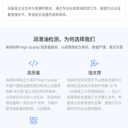
设备是企业生存与发展的根本，通过专业化润滑油检测工作，能提升企业设
备管理水平，有效延长设备的使用寿命。
润滑油检测，为何选择我们
海阔利特“High Quality”高质量服务，以高等院校为依托，数据严谨、真实可靠
高质量
强支撑
海阔利特取之于英文“High Quality””,
油品检测实验室位于山西省太原市万
为客户提供全面优质的检测认证服务
柏林区迎泽西大街新矿院路 18 号
和解 决方案”是公司的责任和使命。
（太原理工大学虎峪校区）；与211
公司依托专业的人才队伍、先进的检
高等院校太原理工大学建立合作，有
测设备和一流的合作 伙伴，为客户
着强大的师资团队支撑，使我们可以
提供高质量的检测、认证服务。
更好的为企业提供服务。