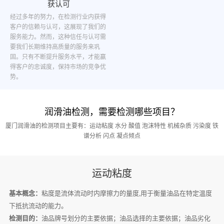
获认可
经过多年的努力，在检测行业内获得
客户的信赖与认可，这展现了我们的
服务能力。然而，这种信任与认可需
要我们长期维持高质量的服务来巩
固。只有不断提升服务水平，才能赢
得客户的忠诚度，保持市场的竞争优
势。
润滑油检测，需要检测哪些项目？
厦门润滑油的检测项目主要有：运动粘度 水分 酸值 泡沫特性 机械杂质 污染度 铁
谱分析 闪点 凝点倾点
运动粘度
基本概念：
粘度是流体流动时内摩擦力的量度,用于衡量油品在特定温度
下抵抗流动的能力。
检测目的：
油品牌号划分的主要依据；油品选择的主要依据；油品劣化