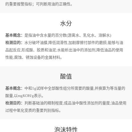
的重要报警指标；可判断用油的正确性。
水分
基本概念：
是指油中含水量的百分数(游离水、乳化水、溶解水)
检测目的：
水分破坏油膜,降低润滑性,加剧摩擦付部件的磨损;能够与油
品起反应,形成酸、胶质和油泥;水能析出油中的添加剂,降低油品的使用
性能;腐蚀、锈蚀设备的金属材料。
酸值
基本概念：
中和1g试样中全部酸性组分所需要的酸量,并换算为等当量的
酸量,以mgKOH/g表示。
检测目的：
判断基础油的精制程度;成品油中酸性添加剂的量度;油品使用
过程中氧化变质的重要判别指标。
泡沫特性