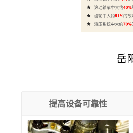
滚动轴承中大约
40%
齿轮中大约
51%
的故
液压系统中大约
70%
岳
提高设备可靠性