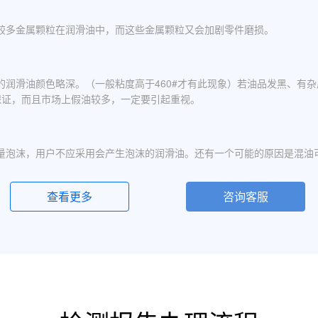
较多金属颗粒在润滑油中，而这些金属颗粒又会加剧零件磨损。
的润滑油颜色略深。（一般粘度高于460#才有此现象）若油品发黑、有
保证，而且市场上假油较多，一定要引起重视。
量泡沫，用户不应采用会产生泡沫的润滑油。还有一个可能的原因是混油
查看更多
咨询客服
化现象，应避免水进入润滑油箱体或避免雨水进入已开封的油桶中。具体
定的粘度分为若干个粘度等级，数据越大则粘度越高，因此润滑油的号数指