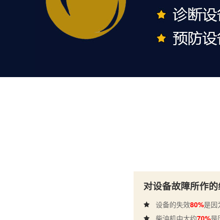
对设备故障所作的
设备的失效
80%
是因
柴油机中大约
70%
是