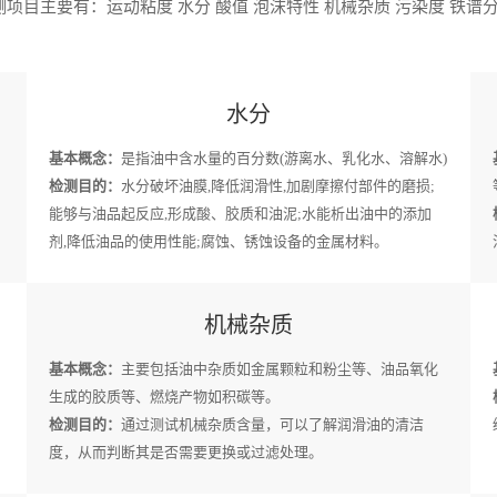
项目主要有：运动粘度 水分 酸值 泡沫特性 机械杂质 污染度 铁谱分
水分
基本概念：
是指油中含水量的百分数(游离水、乳化水、溶解水)
检测目的：
水分破坏油膜,降低润滑性,加剧摩擦付部件的磨损;
能够与油品起反应,形成酸、胶质和油泥;水能析出油中的添加
剂,降低油品的使用性能;腐蚀、锈蚀设备的金属材料。
机械杂质
基本概念：
主要包括油中杂质如金属颗粒和粉尘等、油品氧化
生成的胶质等、燃烧产物如积碳等。
检测目的：
通过测试机械杂质含量，可以了解润滑油的清洁
度，从而判断其是否需要更换或过滤处理。