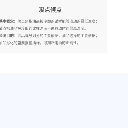
凝点倾点
基本概念：
倾点是指油品被冷却的试样能够流动的最低温度；
凝点指油品被冷却的试样油面不再移动时的最高温度。
检测目的：
油品牌号划分的主要依据；油品选择的主要依据；
油品劣化的重要报警指标；可判断用油的正确性。