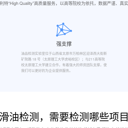
利特“High Quality”高质量服务，以高等院校为依托，数据严谨、真
强支撑
油品检测实验室位于山西省太原市万柏林区迎泽西大街新
矿院路 18 号（太原理工大学虎峪校区）；与211高等院
校太原理工大学建立合作，有着强大的师资团队支撑，使
我们可以更好的为企业提供服务。
滑油检测，需要检测哪些项