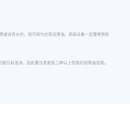
杂质或含有水份，则可视为劣质润滑油。高级设备一定要使用有
可能引起泡沫，因此要注意避免二种以上性质的润滑油混用。
操作中，设备应检查油封是否损坏，换油时检查箱体内是否有
其粘度等级。