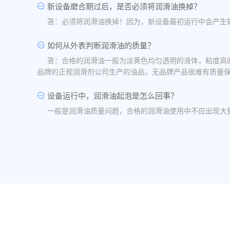
新设备磨合期过后，是否必须将润滑油换掉？
答：必须将润滑油换掉！因为，新设备最初运行中会产生
如何从外表判断润滑油的质量？
答：合格的润滑油一般为淡黄色均匀透明的液体，粘度高
品牌的正规润滑剂公司生产的油品，无品牌产品很难有质量
设备运行中，润滑油起泡是怎么回事？
一般是润滑油质量问题，合格的润滑油使用中不应出现大
油品发白是怎祥造成的？
答：一般情况下油品发白是由于油箱进水后造成的，是乳
水，油桶存放在避雨的地方。
润滑油的号数是什么意思？
答：根据ISO标准，工业润滑油按40℃ 温度条件下测
润滑油粘度高是否说明润滑油质量好？