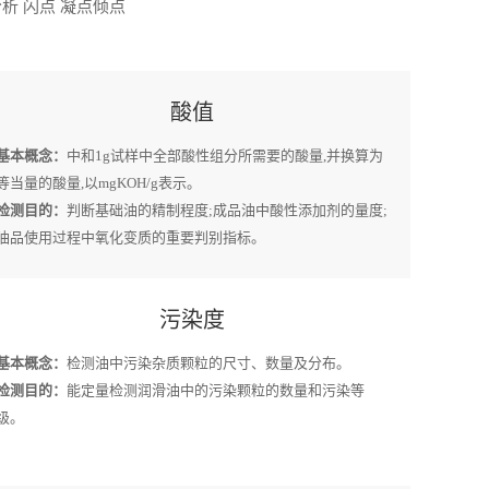
析 闪点 凝点倾点
酸值
基本概念：
中和1g试样中全部酸性组分所需要的酸量,并换算为
等当量的酸量,以mgKOH/g表示。
检测目的：
判断基础油的精制程度;成品油中酸性添加剂的量度;
油品使用过程中氧化变质的重要判别指标。
污染度
基本概念：
检测油中污染杂质颗粒的尺寸、数量及分布。
检测目的：
能定量检测润滑油中的污染颗粒的数量和污染等
级。