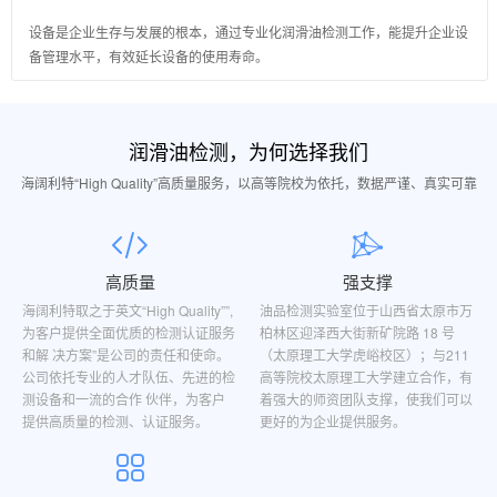
设备是企业生存与发展的根本，通过专业化润滑油检测工作，能提升企业设
备管理水平，有效延长设备的使用寿命。
润滑油检测，为何选择我们
海阔利特“High Quality”高质量服务，以高等院校为依托，数据严谨、真实可靠
高质量
强支撑
海阔利特取之于英文“High Quality””,
油品检测实验室位于山西省太原市万
为客户提供全面优质的检测认证服务
柏林区迎泽西大街新矿院路 18 号
和解 决方案”是公司的责任和使命。
（太原理工大学虎峪校区）；与211
公司依托专业的人才队伍、先进的检
高等院校太原理工大学建立合作，有
测设备和一流的合作 伙伴，为客户
着强大的师资团队支撑，使我们可以
提供高质量的检测、认证服务。
更好的为企业提供服务。