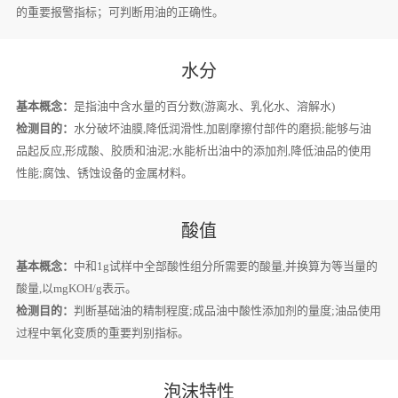
的重要报警指标；可判断用油的正确性。
水分
基本概念：
是指油中含水量的百分数(游离水、乳化水、溶解水)
检测目的：
水分破坏油膜,降低润滑性,加剧摩擦付部件的磨损;能够与油
品起反应,形成酸、胶质和油泥;水能析出油中的添加剂,降低油品的使用
性能;腐蚀、锈蚀设备的金属材料。
酸值
基本概念：
中和1g试样中全部酸性组分所需要的酸量,并换算为等当量的
酸量,以mgKOH/g表示。
检测目的：
判断基础油的精制程度;成品油中酸性添加剂的量度;油品使用
过程中氧化变质的重要判别指标。
泡沫特性