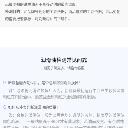
品被冷却的试样油面不再移动时的最高温度。
检测目的：
油品牌号划分的主要依据；油品选择的主要依据；油品劣化
的重要报警指标；可判断用油的正确性。
润滑油检测常见问匙
如需了解更多，请咨询客服
新设备磨合期过后，是否必须将润滑油换掉？
答：必须将润滑油换掉！因为，新设备最初运行中会产生较多金属
颗粒在润滑油中，而这些金属颗粒又会加剧零件磨损。
如何从外表判断润滑油的质量？
答：合格的润滑油一般为淡黄色均匀透明的液体，粘度高的润滑油
颜色略深。（一般粘度高于460#才有此现象）若油品发黑、有杂质或
含有水份，则可视为劣质润滑油。高级设备一定要使用有品牌的正规