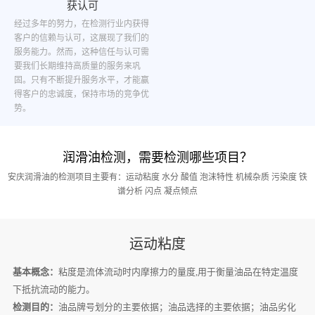
获认可
经过多年的努力，在检测行业内获得
客户的信赖与认可，这展现了我们的
服务能力。然而，这种信任与认可需
要我们长期维持高质量的服务来巩
固。只有不断提升服务水平，才能赢
得客户的忠诚度，保持市场的竞争优
势。
润滑油检测，需要检测哪些项目？
安庆润滑油的检测项目主要有：运动粘度 水分 酸值 泡沫特性 机械杂质 污染度 铁
谱分析 闪点 凝点倾点
运动粘度
基本概念：
粘度是流体流动时内摩擦力的量度,用于衡量油品在特定温度
下抵抗流动的能力。
检测目的：
油品牌号划分的主要依据；油品选择的主要依据；油品劣化