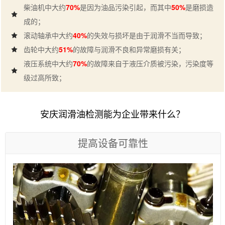
柴油机中大约
70%
是因为油品污染引起，而其中
50%
是磨损造
成的；
滚动轴承中大约
40%
的失效与损坏是由于润滑不当而导致；
齿轮中大约
51%
的故障与润滑不良和异常磨损有关；
液压系统中大约
70%
的故障来自于液压介质被污染，污染度等
级过高所致；
安庆润滑油检测能为企业带来什么？
提高设备可靠性