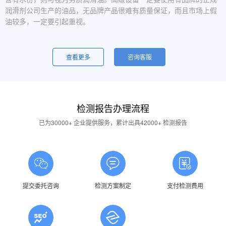
润滑剂公司生产的油品，无品牌产品很难有质量保证，而且市场上假
油较多，一定要引起重视。
设备运行中，润滑油起泡是怎么回事？
一般是润滑油质量问题，合格的润滑油使用中不应出现大量泡沫，
查看更多
咨询客服
用户不应采用会产生泡沫的润滑油。还有一个可能的原因是混油可能
引起泡沫，因此要注意避免二种以上性质的润滑油混用。
油品发白是怎祥造成的？
检测报告办理流程
答：一般情况下油品发白是由于油箱进水后造成的，是乳化现象，
应避免水进入润滑油箱体或避免雨水进入已开封的油桶中。具体操作
已为30000+ 企业提供服务，累计出具42000+ 检测报告
中，设备应检查油封是否损坏，换油时检查箱体内是否有水，油桶存
放在避雨的地方。
润滑油的号数是什么意思？
答：根据ISO标准，工业润滑油按40℃ 温度条件下测定的粘度分
为若干个粘度等级，数据越大则粘度越高，因此润滑油的号数指其粘
提交委托咨询
检测方案制定
支付检测费用
度等级。
润滑油粘度高是否说明润滑油质量好？