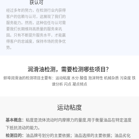
获认可
经过多年的努力，在检测行业内获得
客户的信赖与认可，这展现了我们的
服务能力。然而，这种信任与认可需
要我们长期维持高质量的服务来巩
固。只有不断提升服务水平，才能赢
得客户的忠诚度，保持市场的竞争优
势。
润滑油检测，需要检测哪些项目？
蚌埠润滑油的检测项目主要有：运动粘度 水分 酸值 泡沫特性 机械杂质 污染度 铁
谱分析 闪点 凝点倾点
运动粘度
基本概念：
粘度是流体流动时内摩擦力的量度,用于衡量油品在特定温度
下抵抗流动的能力。
检测目的：
油品牌号划分的主要依据；油品选择的主要依据；油品劣化