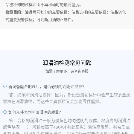
品被冷却的试样油面不再移动时的最高温度。
检测目的：
油品牌号划分的主要依据；油品选择的主要依据；油品劣化
的重要报警指标；可判断用油的正确性。
润滑油检测常见问匙
如需了解更多，请咨询客服
新设备磨合期过后，是否必须将润滑油换掉？
答：必须将润滑油换掉！因为，新设备最初运行中会产生较多金属
颗粒在润滑油中，而这些金属颗粒又会加剧零件磨损。
如何从外表判断润滑油的质量？
答：合格的润滑油一般为淡黄色均匀透明的液体，粘度高的润滑油
颜色略深。（一般粘度高于460#才有此现象）若油品发黑、有杂质或
含有水份，则可视为劣质润滑油。高级设备一定要使用有品牌的正规