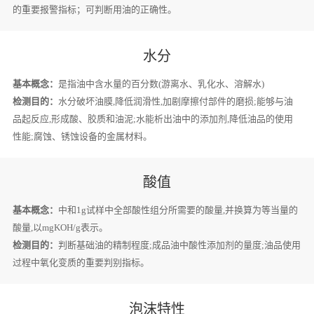
的重要报警指标；可判断用油的正确性。
水分
基本概念：
是指油中含水量的百分数(游离水、乳化水、溶解水)
检测目的：
水分破坏油膜,降低润滑性,加剧摩擦付部件的磨损;能够与油
品起反应,形成酸、胶质和油泥;水能析出油中的添加剂,降低油品的使用
性能;腐蚀、锈蚀设备的金属材料。
酸值
基本概念：
中和1g试样中全部酸性组分所需要的酸量,并换算为等当量的
酸量,以mgKOH/g表示。
检测目的：
判断基础油的精制程度;成品油中酸性添加剂的量度;油品使用
过程中氧化变质的重要判别指标。
泡沫特性