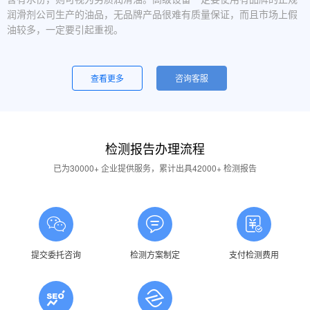
润滑剂公司生产的油品，无品牌产品很难有质量保证，而且市场上假
油较多，一定要引起重视。
设备运行中，润滑油起泡是怎么回事？
一般是润滑油质量问题，合格的润滑油使用中不应出现大量泡沫，
查看更多
咨询客服
用户不应采用会产生泡沫的润滑油。还有一个可能的原因是混油可能
引起泡沫，因此要注意避免二种以上性质的润滑油混用。
油品发白是怎祥造成的？
检测报告办理流程
答：一般情况下油品发白是由于油箱进水后造成的，是乳化现象，
应避免水进入润滑油箱体或避免雨水进入已开封的油桶中。具体操作
已为30000+ 企业提供服务，累计出具42000+ 检测报告
中，设备应检查油封是否损坏，换油时检查箱体内是否有水，油桶存
放在避雨的地方。
润滑油的号数是什么意思？
答：根据ISO标准，工业润滑油按40℃ 温度条件下测定的粘度分
为若干个粘度等级，数据越大则粘度越高，因此润滑油的号数指其粘
提交委托咨询
检测方案制定
支付检测费用
度等级。
润滑油粘度高是否说明润滑油质量好？