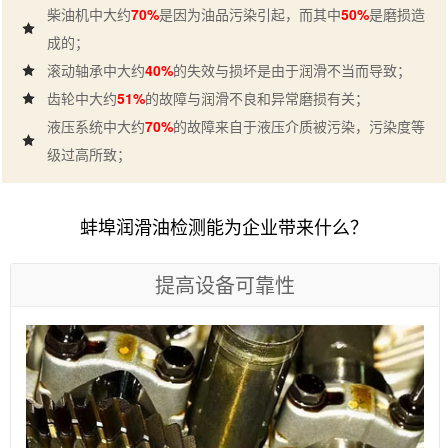
柴油机中大约
70%
是因为油品污染引起，而其中
50%
是磨损造
成的；
滚动轴承中大约
40%
的失效与损坏是由于润滑不当而导致；
齿轮中大约
51%
的故障与润滑不良和异常磨损有关；
液压系统中大约
70%
的故障来自于液压介质被污染，污染度等
级过高所致；
蚌埠润滑油检测能为企业带来什么？
提高设备可靠性