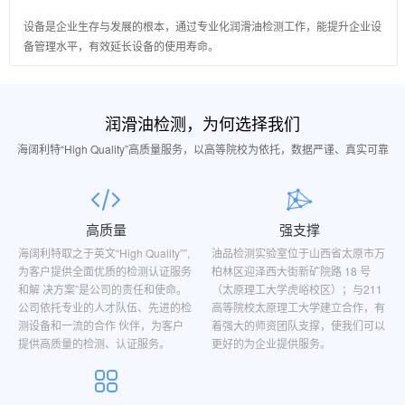
设备是企业生存与发展的根本，通过专业化润滑油检测工作，能提升企业设
备管理水平，有效延长设备的使用寿命。
润滑油检测，为何选择我们
海阔利特“High Quality”高质量服务，以高等院校为依托，数据严谨、真实可靠
高质量
强支撑
海阔利特取之于英文“High Quality””,
油品检测实验室位于山西省太原市万
为客户提供全面优质的检测认证服务
柏林区迎泽西大街新矿院路 18 号
和解 决方案”是公司的责任和使命。
（太原理工大学虎峪校区）；与211
公司依托专业的人才队伍、先进的检
高等院校太原理工大学建立合作，有
测设备和一流的合作 伙伴，为客户
着强大的师资团队支撑，使我们可以
提供高质量的检测、认证服务。
更好的为企业提供服务。