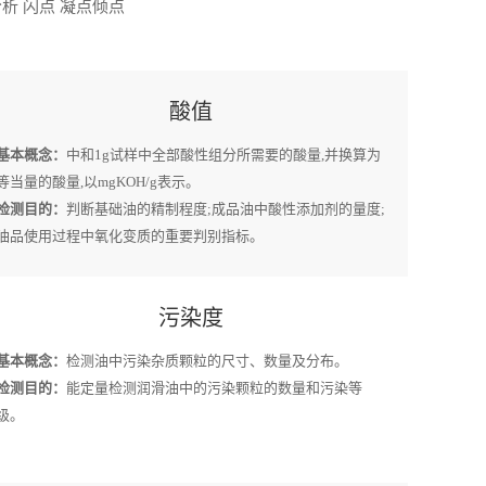
析 闪点 凝点倾点
酸值
基本概念：
中和1g试样中全部酸性组分所需要的酸量,并换算为
等当量的酸量,以mgKOH/g表示。
检测目的：
判断基础油的精制程度;成品油中酸性添加剂的量度;
油品使用过程中氧化变质的重要判别指标。
污染度
基本概念：
检测油中污染杂质颗粒的尺寸、数量及分布。
检测目的：
能定量检测润滑油中的污染颗粒的数量和污染等
级。