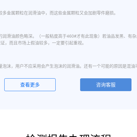
较多金属颗粒在润滑油中，而这些金属颗粒又会加剧零件磨损。
的润滑油颜色略深。（一般粘度高于460#才有此现象）若油品发黑、有
保证，而且市场上假油较多，一定要引起重视。
量泡沫，用户不应采用会产生泡沫的润滑油。还有一个可能的原因是混油
查看更多
咨询客服
化现象，应避免水进入润滑油箱体或避免雨水进入已开封的油桶中。具体
定的粘度分为若干个粘度等级，数据越大则粘度越高，因此润滑油的号数指