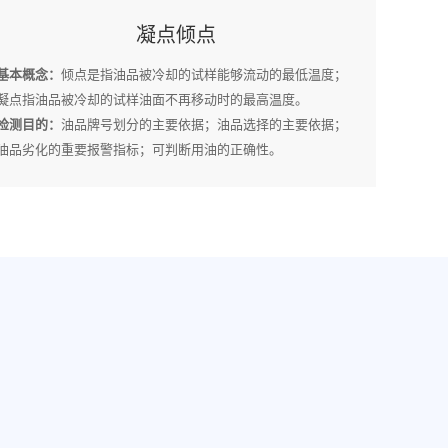
凝点倾点
基本概念：
倾点是指油品被冷却的试样能够流动的最低温度；
凝点指油品被冷却的试样油面不再移动时的最高温度。
检测目的：
油品牌号划分的主要依据；油品选择的主要依据；
油品劣化的重要报警指标；可判断用油的正确性。