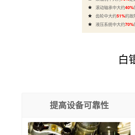
滚动轴承中大约
40%
齿轮中大约
51%
的故
液压系统中大约
70%
白
提高设备可靠性