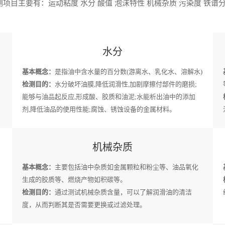
项目主要有：运动粘度 水分 酸值 泡沫特性 机械杂质 污染度 铁谱分
水分
基本概念：
是指油中含水量的百分数(游离水、乳化水、溶解水)
检测目的：
水分破坏油膜,降低润滑性,加剧摩擦付部件的磨损;
能够与油品起反应,形成酸、胶质和油泥;水能析出油中的添加
剂,降低油品的使用性能;腐蚀、锈蚀设备的金属材料。
机械杂质
基本概念：
主要包括油中杂质如金属颗粒和粉尘等、油品氧化
生成的胶质等、燃烧产物如积碳等。
检测目的：
通过测试机械杂质含量，可以了解润滑油的清洁
度，从而判断其是否需要更换或过滤处理。