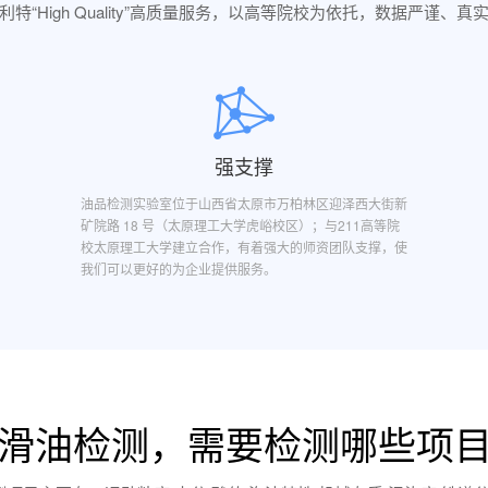
利特“High Quality”高质量服务，以高等院校为依托，数据严谨、真
强支撑
油品检测实验室位于山西省太原市万柏林区迎泽西大街新
矿院路 18 号（太原理工大学虎峪校区）；与211高等院
校太原理工大学建立合作，有着强大的师资团队支撑，使
我们可以更好的为企业提供服务。
滑油检测，需要检测哪些项