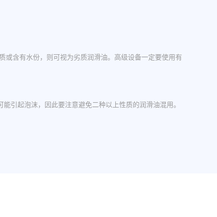
杂质或含有水份，则可视为劣质润滑油。高级设备一定要使用有
可能引起泡沫，因此要注意避免二种以上性质的润滑油混用。
操作中，设备应检查油封是否损坏，换油时检查箱体内是否有
其粘度等级。