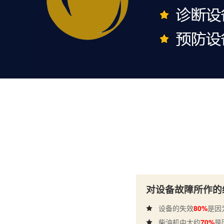
对设备故障所作的
设备的失效
80%
是因
柴油机中大约
70%
是