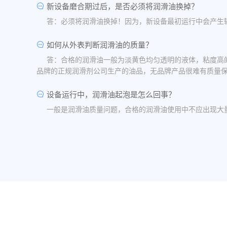
新设备磨合期过后，是否必须将润滑油换掉？
答：必须将润滑油换掉！因为，新设备最初运行中会产生
如何从外表判断润滑油的质量？
答：合格的润滑油一般为淡黄色均匀透明的液体，粘度高
品牌的正规润滑剂公司生产的油品，无品牌产品很难有质量
设备运行中，润滑油起泡是怎么回事？
一般是润滑油质量问题，合格的润滑油使用中不应出现大
油品发白是怎祥造成的？
答：一般情况下油品发白是由于油箱进水后造成的，是乳
水，油桶存放在避雨的地方。
润滑油的号数是什么意思？
答：根据ISO标准，工业润滑油按40℃ 温度条件下测
润滑油粘度高是否说明润滑油质量好？