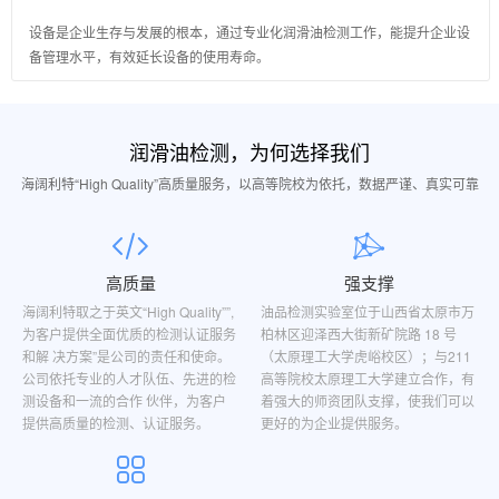
设备是企业生存与发展的根本，通过专业化润滑油检测工作，能提升企业设
备管理水平，有效延长设备的使用寿命。
润滑油检测，为何选择我们
海阔利特“High Quality”高质量服务，以高等院校为依托，数据严谨、真实可靠
高质量
强支撑
海阔利特取之于英文“High Quality””,
油品检测实验室位于山西省太原市万
为客户提供全面优质的检测认证服务
柏林区迎泽西大街新矿院路 18 号
和解 决方案”是公司的责任和使命。
（太原理工大学虎峪校区）；与211
公司依托专业的人才队伍、先进的检
高等院校太原理工大学建立合作，有
测设备和一流的合作 伙伴，为客户
着强大的师资团队支撑，使我们可以
提供高质量的检测、认证服务。
更好的为企业提供服务。