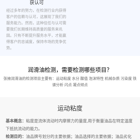
获认可
经过多年的努力，在检测行业内获得
客户的信赖与认可，这展现了我们的
服务能力。然而，这种信任与认可需
要我们长期维持高质量的服务来巩
固。只有不断提升服务水平，才能赢
得客户的忠诚度，保持市场的竞争优
势。
润滑油检测，需要检测哪些项目？
张掖润滑油的检测项目主要有：运动粘度 水分 酸值 泡沫特性 机械杂质 污染度 铁
谱分析 闪点 凝点倾点
运动粘度
基本概念：
粘度是流体流动时内摩擦力的量度,用于衡量油品在特定温度
下抵抗流动的能力。
检测目的：
油品牌号划分的主要依据；油品选择的主要依据；油品劣化