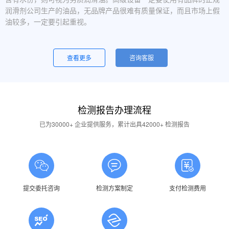
润滑剂公司生产的油品，无品牌产品很难有质量保证，而且市场上假
油较多，一定要引起重视。
设备运行中，润滑油起泡是怎么回事？
一般是润滑油质量问题，合格的润滑油使用中不应出现大量泡沫，
查看更多
咨询客服
用户不应采用会产生泡沫的润滑油。还有一个可能的原因是混油可能
引起泡沫，因此要注意避免二种以上性质的润滑油混用。
油品发白是怎祥造成的？
检测报告办理流程
答：一般情况下油品发白是由于油箱进水后造成的，是乳化现象，
应避免水进入润滑油箱体或避免雨水进入已开封的油桶中。具体操作
已为30000+ 企业提供服务，累计出具42000+ 检测报告
中，设备应检查油封是否损坏，换油时检查箱体内是否有水，油桶存
放在避雨的地方。
润滑油的号数是什么意思？
答：根据ISO标准，工业润滑油按40℃ 温度条件下测定的粘度分
为若干个粘度等级，数据越大则粘度越高，因此润滑油的号数指其粘
提交委托咨询
检测方案制定
支付检测费用
度等级。
润滑油粘度高是否说明润滑油质量好？