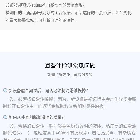
品被冷却的试样油面不再移动时的最高温度。
检测目的：
油品牌号划分的主要依据；油品选择的主要依据；油品劣化
的重要报警指标；可判断用油的正确性。
润滑油检测常见问匙
如需了解更多，请咨询客服
新设备磨合期过后，是否必须将润滑油换掉？
答：必须将润滑油换掉！因为，新设备最初运行中会产生较多金属
颗粒在润滑油中，而这些金属颗粒又会加剧零件磨损。
如何从外表判断润滑油的质量？
答：合格的润滑油一般为淡黄色均匀透明的液体，粘度高的润滑油
颜色略深。（一般粘度高于460#才有此现象）若油品发黑、有杂质或
含有水份，则可视为劣质润滑油。高级设备一定要使用有品牌的正规