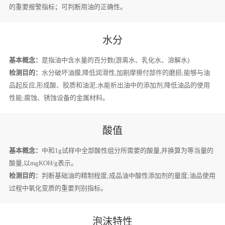
的重要报警指标；可判断用油的正确性。
水分
基本概念：
是指油中含水量的百分数(游离水、乳化水、溶解水)
检测目的：
水分破坏油膜,降低润滑性,加剧摩擦付部件的磨损;能够与油
品起反应,形成酸、胶质和油泥;水能析出油中的添加剂,降低油品的使用
性能;腐蚀、锈蚀设备的金属材料。
酸值
基本概念：
中和1g试样中全部酸性组分所需要的酸量,并换算为等当量的
酸量,以mgKOH/g表示。
检测目的：
判断基础油的精制程度;成品油中酸性添加剂的量度;油品使用
过程中氧化变质的重要判别指标。
泡沫特性