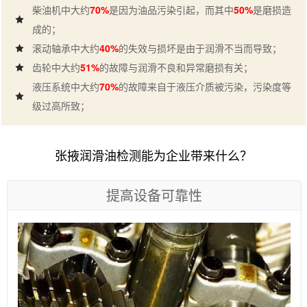
柴油机中大约
70%
是因为油品污染引起，而其中
50%
是磨损造
成的；
滚动轴承中大约
40%
的失效与损坏是由于润滑不当而导致；
齿轮中大约
51%
的故障与润滑不良和异常磨损有关；
液压系统中大约
70%
的故障来自于液压介质被污染，污染度等
级过高所致；
张掖润滑油检测能为企业带来什么？
提高设备可靠性