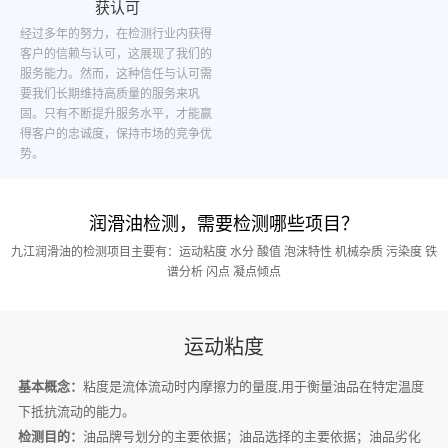
获认可
经过多年的努力，在检测行业内获得
客户的信赖与认可，这展现了我们的
服务能力。然而，这种信任与认可需
要我们长期维持高质量的服务来巩
固。只有不断提升服务水平，才能赢
得客户的忠诚度，保持市场的竞争优
势。
润滑油检测，需要检测哪些项目？
九江润滑油的检测项目主要有：运动粘度 水分 酸值 泡沫特性 机械杂质 污染度 铁
谱分析 闪点 凝点倾点
运动粘度
基本概念：
粘度是流体流动时内摩擦力的量度,用于衡量油品在特定温度
下抵抗流动的能力。
检测目的：
油品牌号划分的主要依据；油品选择的主要依据；油品劣化