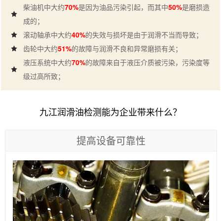
柴油机中大约
70%
是因为油品污染引起，而其中
50%
是磨损造
成的；
滚动轴承中大约
40%
的失效与损坏是由于润滑不当而导致；
齿轮中大约
51%
的故障与润滑不良和异常磨损有关；
液压系统中大约
70%
的故障来自于液压介质被污染，污染度等
级过高所致；
九江润滑油检测能为企业带来什么？
提高设备可靠性