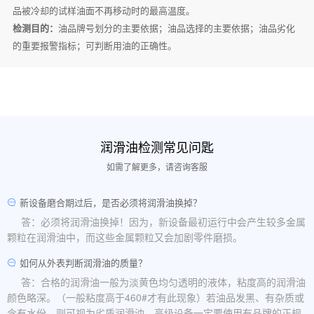
品被冷却的试样油面不再移动时的最高温度。
检测目的：
油品牌号划分的主要依据；油品选择的主要依据；油品劣化
的重要报警指标；可判断用油的正确性。
润滑油检测常见问匙
如需了解更多，请咨询客服
新设备磨合期过后，是否必须将润滑油换掉？
答：必须将润滑油换掉！因为，新设备最初运行中会产生较多金属
颗粒在润滑油中，而这些金属颗粒又会加剧零件磨损。
如何从外表判断润滑油的质量？
答：合格的润滑油一般为淡黄色均匀透明的液体，粘度高的润滑油
颜色略深。（一般粘度高于460#才有此现象）若油品发黑、有杂质或
含有水份，则可视为劣质润滑油。高级设备一定要使用有品牌的正规