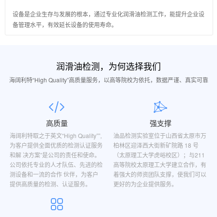
设备是企业生存与发展的根本，通过专业化润滑油检测工作，能提升企业设
备管理水平，有效延长设备的使用寿命。
润滑油检测，为何选择我们
海阔利特“High Quality”高质量服务，以高等院校为依托，数据严谨、真实可靠
高质量
强支撑
海阔利特取之于英文“High Quality””,
油品检测实验室位于山西省太原市万
为客户提供全面优质的检测认证服务
柏林区迎泽西大街新矿院路 18 号
和解 决方案”是公司的责任和使命。
（太原理工大学虎峪校区）；与211
公司依托专业的人才队伍、先进的检
高等院校太原理工大学建立合作，有
测设备和一流的合作 伙伴，为客户
着强大的师资团队支撑，使我们可以
提供高质量的检测、认证服务。
更好的为企业提供服务。