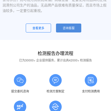
润滑剂公司生产的油品，无品牌产品很难有质量保证，而且市场上假
油较多，一定要引起重视。
设备运行中，润滑油起泡是怎么回事？
一般是润滑油质量问题，合格的润滑油使用中不应出现大量泡沫，
查看更多
咨询客服
用户不应采用会产生泡沫的润滑油。还有一个可能的原因是混油可能
引起泡沫，因此要注意避免二种以上性质的润滑油混用。
油品发白是怎祥造成的？
检测报告办理流程
答：一般情况下油品发白是由于油箱进水后造成的，是乳化现象，
应避免水进入润滑油箱体或避免雨水进入已开封的油桶中。具体操作
已为30000+ 企业提供服务，累计出具42000+ 检测报告
中，设备应检查油封是否损坏，换油时检查箱体内是否有水，油桶存
放在避雨的地方。
润滑油的号数是什么意思？
答：根据ISO标准，工业润滑油按40℃ 温度条件下测定的粘度分
为若干个粘度等级，数据越大则粘度越高，因此润滑油的号数指其粘
提交委托咨询
检测方案制定
支付检测费用
度等级。
润滑油粘度高是否说明润滑油质量好？