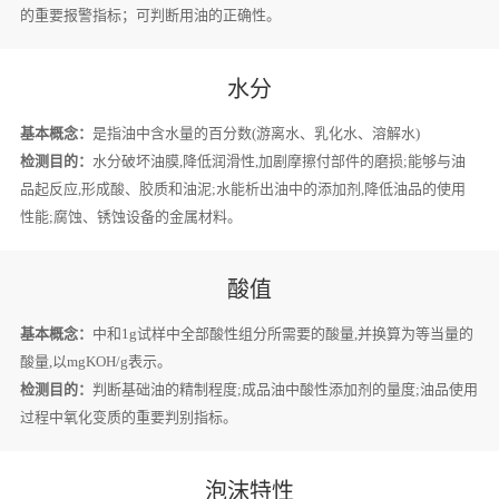
的重要报警指标；可判断用油的正确性。
水分
基本概念：
是指油中含水量的百分数(游离水、乳化水、溶解水)
检测目的：
水分破坏油膜,降低润滑性,加剧摩擦付部件的磨损;能够与油
品起反应,形成酸、胶质和油泥;水能析出油中的添加剂,降低油品的使用
性能;腐蚀、锈蚀设备的金属材料。
酸值
基本概念：
中和1g试样中全部酸性组分所需要的酸量,并换算为等当量的
酸量,以mgKOH/g表示。
检测目的：
判断基础油的精制程度;成品油中酸性添加剂的量度;油品使用
过程中氧化变质的重要判别指标。
泡沫特性