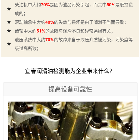
柴油机中大约
70%
是因为油品污染引起，而其中
50%
是磨损造
成的；
滚动轴承中大约
40%
的失效与损坏是由于润滑不当而导致；
齿轮中大约
51%
的故障与润滑不良和异常磨损有关；
液压系统中大约
70%
的故障来自于液压介质被污染，污染度等
级过高所致；
宜春润滑油检测能为企业带来什么？
提高设备可靠性