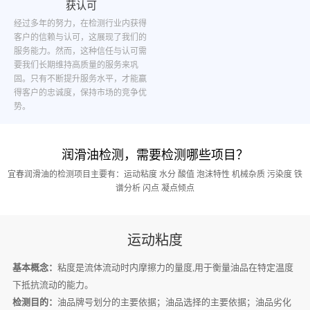
获认可
经过多年的努力，在检测行业内获得
客户的信赖与认可，这展现了我们的
服务能力。然而，这种信任与认可需
要我们长期维持高质量的服务来巩
固。只有不断提升服务水平，才能赢
得客户的忠诚度，保持市场的竞争优
势。
润滑油检测，需要检测哪些项目？
宜春润滑油的检测项目主要有：运动粘度 水分 酸值 泡沫特性 机械杂质 污染度 铁
谱分析 闪点 凝点倾点
运动粘度
基本概念：
粘度是流体流动时内摩擦力的量度,用于衡量油品在特定温度
下抵抗流动的能力。
检测目的：
油品牌号划分的主要依据；油品选择的主要依据；油品劣化