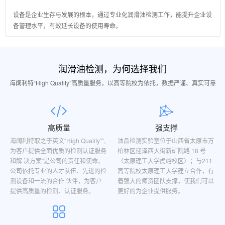
设备是企业生存与发展的根本，通过专业化润滑油检测工作，能提升企业设
备管理水平，有效延长设备的使用寿命。
润滑油检测，为何选择我们
海阔利特“High Quality”高质量服务，以高等院校为依托，数据严谨、真实可靠
高质量
强支撑
海阔利特取之于英文“High Quality””,
油品检测实验室位于山西省太原市万
为客户提供全面优质的检测认证服务
柏林区迎泽西大街新矿院路 18 号
和解 决方案”是公司的责任和使命。
（太原理工大学虎峪校区）；与211
公司依托专业的人才队伍、先进的检
高等院校太原理工大学建立合作，有
测设备和一流的合作 伙伴，为客户
着强大的师资团队支撑，使我们可以
提供高质量的检测、认证服务。
更好的为企业提供服务。