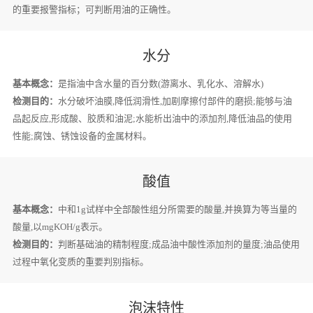
的重要报警指标；可判断用油的正确性。
水分
基本概念：
是指油中含水量的百分数(游离水、乳化水、溶解水)
检测目的：
水分破坏油膜,降低润滑性,加剧摩擦付部件的磨损;能够与油
品起反应,形成酸、胶质和油泥;水能析出油中的添加剂,降低油品的使用
性能;腐蚀、锈蚀设备的金属材料。
酸值
基本概念：
中和1g试样中全部酸性组分所需要的酸量,并换算为等当量的
酸量,以mgKOH/g表示。
检测目的：
判断基础油的精制程度;成品油中酸性添加剂的量度;油品使用
过程中氧化变质的重要判别指标。
泡沫特性