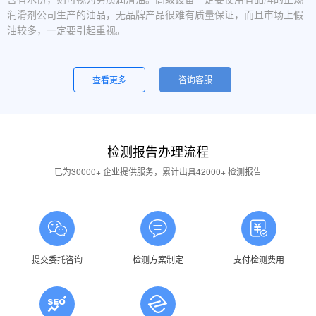
润滑剂公司生产的油品，无品牌产品很难有质量保证，而且市场上假
油较多，一定要引起重视。
设备运行中，润滑油起泡是怎么回事？
一般是润滑油质量问题，合格的润滑油使用中不应出现大量泡沫，
查看更多
咨询客服
用户不应采用会产生泡沫的润滑油。还有一个可能的原因是混油可能
引起泡沫，因此要注意避免二种以上性质的润滑油混用。
油品发白是怎祥造成的？
检测报告办理流程
答：一般情况下油品发白是由于油箱进水后造成的，是乳化现象，
应避免水进入润滑油箱体或避免雨水进入已开封的油桶中。具体操作
已为30000+ 企业提供服务，累计出具42000+ 检测报告
中，设备应检查油封是否损坏，换油时检查箱体内是否有水，油桶存
放在避雨的地方。
润滑油的号数是什么意思？
答：根据ISO标准，工业润滑油按40℃ 温度条件下测定的粘度分
为若干个粘度等级，数据越大则粘度越高，因此润滑油的号数指其粘
提交委托咨询
检测方案制定
支付检测费用
度等级。
润滑油粘度高是否说明润滑油质量好？