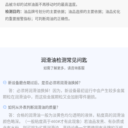
品被冷却的试样油面不再移动时的最高温度。
检测目的：
油品牌号划分的主要依据；油品选择的主要依据；油品劣化
的重要报警指标；可判断用油的正确性。
润滑油检测常见问匙
如需了解更多，请咨询客服
新设备磨合期过后，是否必须将润滑油换掉？
答：必须将润滑油换掉！因为，新设备最初运行中会产生较多金属
颗粒在润滑油中，而这些金属颗粒又会加剧零件磨损。
如何从外表判断润滑油的质量？
答：合格的润滑油一般为淡黄色均匀透明的液体，粘度高的润滑油
颜色略深。（一般粘度高于460#才有此现象）若油品发黑、有杂质或
含有水份，则可视为劣质润滑油。高级设备一定要使用有品牌的正规