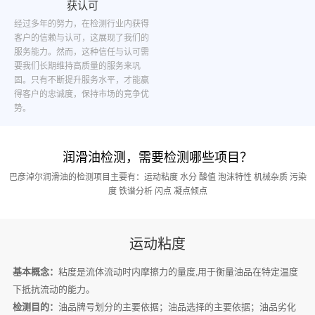
获认可
经过多年的努力，在检测行业内获得
客户的信赖与认可，这展现了我们的
服务能力。然而，这种信任与认可需
要我们长期维持高质量的服务来巩
固。只有不断提升服务水平，才能赢
得客户的忠诚度，保持市场的竞争优
势。
润滑油检测，需要检测哪些项目？
巴彦淖尔润滑油的检测项目主要有：运动粘度 水分 酸值 泡沫特性 机械杂质 污染
度 铁谱分析 闪点 凝点倾点
运动粘度
基本概念：
粘度是流体流动时内摩擦力的量度,用于衡量油品在特定温度
下抵抗流动的能力。
检测目的：
油品牌号划分的主要依据；油品选择的主要依据；油品劣化