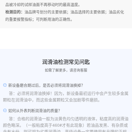
品被冷却的试样油面不再移动时的最高温度。
检测目的：
油品牌号划分的主要依据；油品选择的主要依据；油品劣化
的重要报警指标；可判断用油的正确性。
润滑油检测常见问匙
如需了解更多，请咨询客服
新设备磨合期过后，是否必须将润滑油换掉？
答：必须将润滑油换掉！因为，新设备最初运行中会产生较多金属
颗粒在润滑油中，而这些金属颗粒又会加剧零件磨损。
如何从外表判断润滑油的质量？
答：合格的润滑油一般为淡黄色均匀透明的液体，粘度高的润滑油
颜色略深。（一般粘度高于460#才有此现象）若油品发黑、有杂质或
含有水份，则可视为劣质润滑油。高级设备一定要使用有品牌的正规