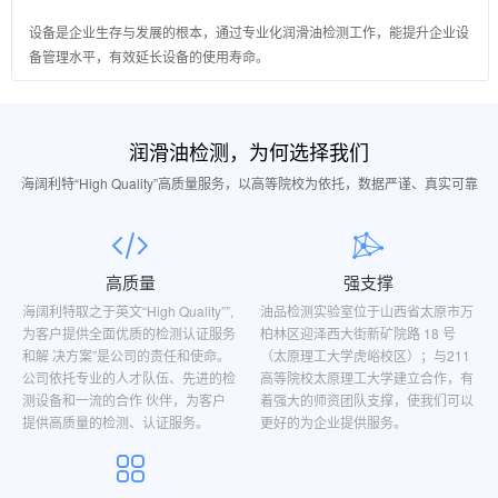
设备是企业生存与发展的根本，通过专业化润滑油检测工作，能提升企业设
备管理水平，有效延长设备的使用寿命。
润滑油检测，为何选择我们
海阔利特“High Quality”高质量服务，以高等院校为依托，数据严谨、真实可靠
高质量
强支撑
海阔利特取之于英文“High Quality””,
油品检测实验室位于山西省太原市万
为客户提供全面优质的检测认证服务
柏林区迎泽西大街新矿院路 18 号
和解 决方案”是公司的责任和使命。
（太原理工大学虎峪校区）；与211
公司依托专业的人才队伍、先进的检
高等院校太原理工大学建立合作，有
测设备和一流的合作 伙伴，为客户
着强大的师资团队支撑，使我们可以
提供高质量的检测、认证服务。
更好的为企业提供服务。