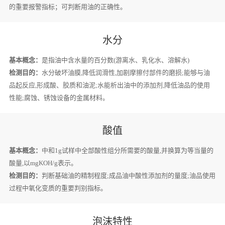
的重要报警指标；可判断用油的正确性。
水分
基本概念：
是指油中含水量的百分数(游离水、乳化水、溶解水)
检测目的：
水分破坏油膜,降低润滑性,加剧摩擦付部件的磨损;能够与油
品起反应,形成酸、胶质和油泥;水能析出油中的添加剂,降低油品的使用
性能;腐蚀、锈蚀设备的金属材料。
酸值
基本概念：
中和1g试样中全部酸性组分所需要的酸量,并换算为等当量的
酸量,以mgKOH/g表示。
检测目的：
判断基础油的精制程度;成品油中酸性添加剂的量度;油品使用
过程中氧化变质的重要判别指标。
泡沫特性