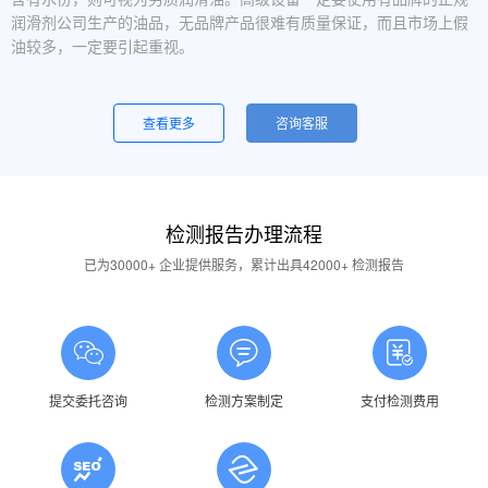
润滑剂公司生产的油品，无品牌产品很难有质量保证，而且市场上假
油较多，一定要引起重视。
设备运行中，润滑油起泡是怎么回事？
一般是润滑油质量问题，合格的润滑油使用中不应出现大量泡沫，
查看更多
咨询客服
用户不应采用会产生泡沫的润滑油。还有一个可能的原因是混油可能
引起泡沫，因此要注意避免二种以上性质的润滑油混用。
油品发白是怎祥造成的？
检测报告办理流程
答：一般情况下油品发白是由于油箱进水后造成的，是乳化现象，
应避免水进入润滑油箱体或避免雨水进入已开封的油桶中。具体操作
已为30000+ 企业提供服务，累计出具42000+ 检测报告
中，设备应检查油封是否损坏，换油时检查箱体内是否有水，油桶存
放在避雨的地方。
润滑油的号数是什么意思？
答：根据ISO标准，工业润滑油按40℃ 温度条件下测定的粘度分
为若干个粘度等级，数据越大则粘度越高，因此润滑油的号数指其粘
提交委托咨询
检测方案制定
支付检测费用
度等级。
润滑油粘度高是否说明润滑油质量好？