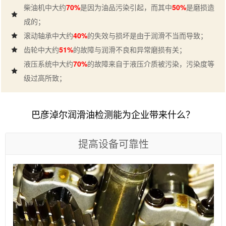
柴油机中大约
70%
是因为油品污染引起，而其中
50%
是磨损造
成的；
滚动轴承中大约
40%
的失效与损坏是由于润滑不当而导致；
齿轮中大约
51%
的故障与润滑不良和异常磨损有关；
液压系统中大约
70%
的故障来自于液压介质被污染，污染度等
级过高所致；
巴彦淖尔润滑油检测能为企业带来什么？
提高设备可靠性