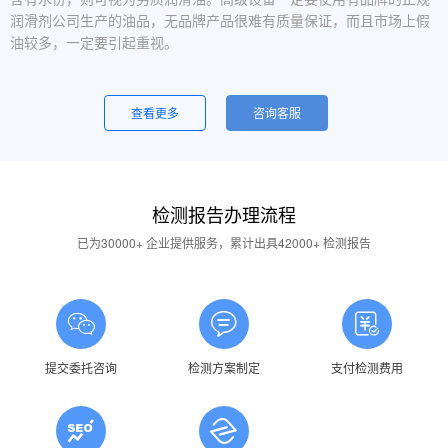
润滑剂公司生产的油品，无品牌产品很难有质量保证，而且市场上假
油较多，一定要引起重视。
设备运行中，润滑油起泡是怎么回事？
一般是润滑油质量问题，合格的润滑油使用中不应出现大量泡沫，
查看更多
咨询客服
用户不应采用会产生泡沫的润滑油。还有一个可能的原因是混油可能
引起泡沫，因此要注意避免二种以上性质的润滑油混用。
油品发白是怎祥造成的？
检测报告办理流程
答：一般情况下油品发白是由于油箱进水后造成的，是乳化现象，
应避免水进入润滑油箱体或避免雨水进入已开封的油桶中。具体操作
已为30000+ 企业提供服务，累计出具42000+ 检测报告
中，设备应检查油封是否损坏，换油时检查箱体内是否有水，油桶存
放在避雨的地方。
润滑油的号数是什么意思？
答：根据ISO标准，工业润滑油按40℃ 温度条件下测定的粘度分
为若干个粘度等级，数据越大则粘度越高，因此润滑油的号数指其粘
提交委托咨询
检测方案制定
支付检测费用
度等级。
润滑油粘度高是否说明润滑油质量好？