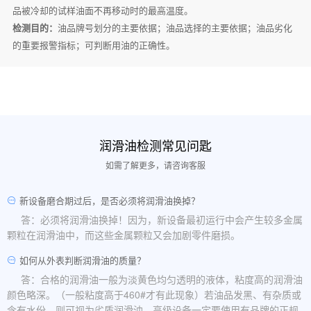
品被冷却的试样油面不再移动时的最高温度。
检测目的：
油品牌号划分的主要依据；油品选择的主要依据；油品劣化
的重要报警指标；可判断用油的正确性。
润滑油检测常见问匙
如需了解更多，请咨询客服
新设备磨合期过后，是否必须将润滑油换掉？
答：必须将润滑油换掉！因为，新设备最初运行中会产生较多金属
颗粒在润滑油中，而这些金属颗粒又会加剧零件磨损。
如何从外表判断润滑油的质量？
答：合格的润滑油一般为淡黄色均匀透明的液体，粘度高的润滑油
颜色略深。（一般粘度高于460#才有此现象）若油品发黑、有杂质或
含有水份，则可视为劣质润滑油。高级设备一定要使用有品牌的正规