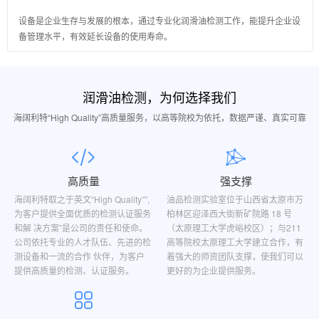
设备是企业生存与发展的根本，通过专业化润滑油检测工作，能提升企业设
备管理水平，有效延长设备的使用寿命。
润滑油检测，为何选择我们
海阔利特“High Quality”高质量服务，以高等院校为依托，数据严谨、真实可靠
高质量
强支撑
海阔利特取之于英文“High Quality””,
油品检测实验室位于山西省太原市万
为客户提供全面优质的检测认证服务
柏林区迎泽西大街新矿院路 18 号
和解 决方案”是公司的责任和使命。
（太原理工大学虎峪校区）；与211
公司依托专业的人才队伍、先进的检
高等院校太原理工大学建立合作，有
测设备和一流的合作 伙伴，为客户
着强大的师资团队支撑，使我们可以
提供高质量的检测、认证服务。
更好的为企业提供服务。