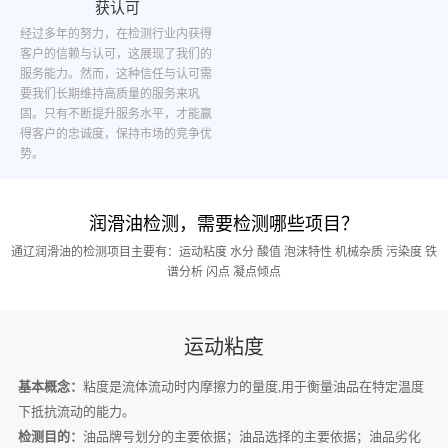
获认可
经过多年的努力，在检测行业内获得
客户的信赖与认可，这展现了我们的
服务能力。然而，这种信任与认可需
要我们长期维持高质量的服务来巩
固。只有不断提升服务水平，才能赢
得客户的忠诚度，保持市场的竞争优
势。
润滑油检测，需要检测哪些项目？
通辽润滑油的检测项目主要有：运动粘度 水分 酸值 泡沫特性 机械杂质 污染度 铁
谱分析 闪点 凝点倾点
运动粘度
基本概念：
粘度是流体流动时内摩擦力的量度,用于衡量油品在特定温度
下抵抗流动的能力。
检测目的：
油品牌号划分的主要依据；油品选择的主要依据；油品劣化