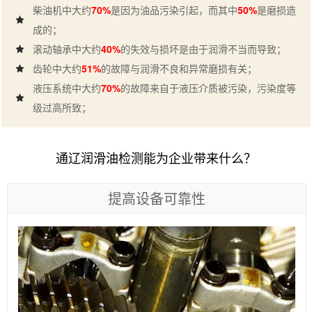
柴油机中大约
70%
是因为油品污染引起，而其中
50%
是磨损造
成的；
滚动轴承中大约
40%
的失效与损坏是由于润滑不当而导致；
齿轮中大约
51%
的故障与润滑不良和异常磨损有关；
液压系统中大约
70%
的故障来自于液压介质被污染，污染度等
级过高所致；
通辽润滑油检测能为企业带来什么？
提高设备可靠性