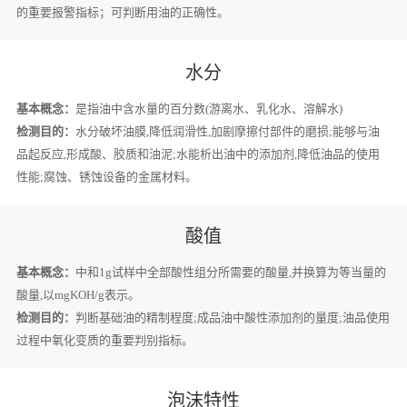
的重要报警指标；可判断用油的正确性。
水分
基本概念：
是指油中含水量的百分数(游离水、乳化水、溶解水)
检测目的：
水分破坏油膜,降低润滑性,加剧摩擦付部件的磨损;能够与油
品起反应,形成酸、胶质和油泥;水能析出油中的添加剂,降低油品的使用
性能;腐蚀、锈蚀设备的金属材料。
酸值
基本概念：
中和1g试样中全部酸性组分所需要的酸量,并换算为等当量的
酸量,以mgKOH/g表示。
检测目的：
判断基础油的精制程度;成品油中酸性添加剂的量度;油品使用
过程中氧化变质的重要判别指标。
泡沫特性