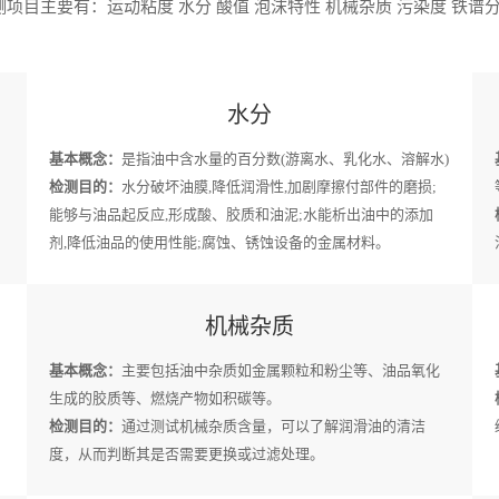
项目主要有：运动粘度 水分 酸值 泡沫特性 机械杂质 污染度 铁谱分
水分
基本概念：
是指油中含水量的百分数(游离水、乳化水、溶解水)
检测目的：
水分破坏油膜,降低润滑性,加剧摩擦付部件的磨损;
能够与油品起反应,形成酸、胶质和油泥;水能析出油中的添加
剂,降低油品的使用性能;腐蚀、锈蚀设备的金属材料。
机械杂质
基本概念：
主要包括油中杂质如金属颗粒和粉尘等、油品氧化
生成的胶质等、燃烧产物如积碳等。
检测目的：
通过测试机械杂质含量，可以了解润滑油的清洁
度，从而判断其是否需要更换或过滤处理。