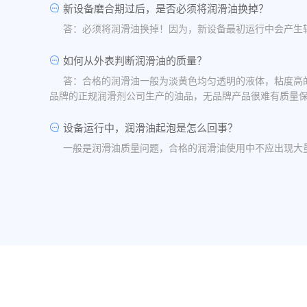
新设备磨合期过后，是否必须将润滑油换掉？
答：必须将润滑油换掉！因为，新设备最初运行中会产生
如何从外表判断润滑油的质量？
答：合格的润滑油一般为淡黄色均匀透明的液体，粘度高
品牌的正规润滑剂公司生产的油品，无品牌产品很难有质量
设备运行中，润滑油起泡是怎么回事？
一般是润滑油质量问题，合格的润滑油使用中不应出现大
油品发白是怎祥造成的？
答：一般情况下油品发白是由于油箱进水后造成的，是乳
水，油桶存放在避雨的地方。
润滑油的号数是什么意思？
答：根据ISO标准，工业润滑油按40℃ 温度条件下测
润滑油粘度高是否说明润滑油质量好？