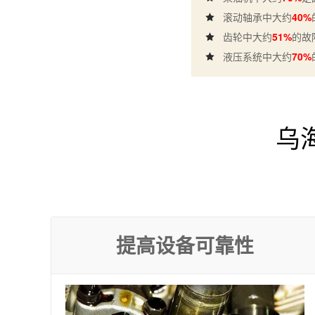
滚动轴承中大约
40%
齿轮中大约
51%
的故
液压系统中大约
70%
乌
提高设备可靠性