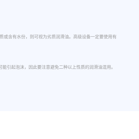
杂质或含有水份，则可视为劣质润滑油。高级设备一定要使用有
可能引起泡沫，因此要注意避免二种以上性质的润滑油混用。
操作中，设备应检查油封是否损坏，换油时检查箱体内是否有
其粘度等级。