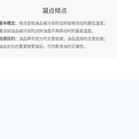
凝点倾点
基本概念：
倾点是指油品被冷却的试样能够流动的最低温度；
凝点指油品被冷却的试样油面不再移动时的最高温度。
检测目的：
油品牌号划分的主要依据；油品选择的主要依据；
油品劣化的重要报警指标；可判断用油的正确性。