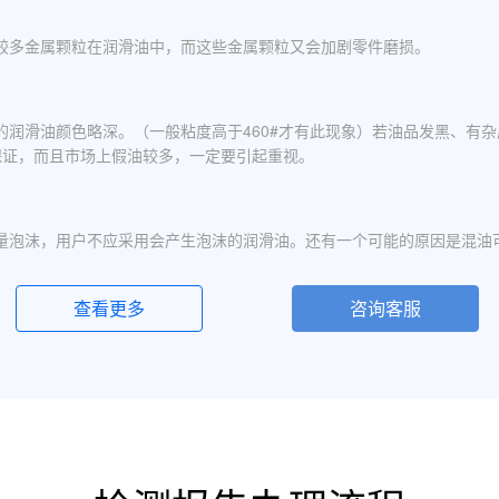
较多金属颗粒在润滑油中，而这些金属颗粒又会加剧零件磨损。
的润滑油颜色略深。（一般粘度高于460#才有此现象）若油品发黑、有
保证，而且市场上假油较多，一定要引起重视。
量泡沫，用户不应采用会产生泡沫的润滑油。还有一个可能的原因是混油
查看更多
咨询客服
化现象，应避免水进入润滑油箱体或避免雨水进入已开封的油桶中。具体
定的粘度分为若干个粘度等级，数据越大则粘度越高，因此润滑油的号数指