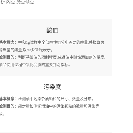
析 闪点 凝点倾点
酸值
基本概念：
中和1g试样中全部酸性组分所需要的酸量,并换算为
等当量的酸量,以mgKOH/g表示。
检测目的：
判断基础油的精制程度;成品油中酸性添加剂的量度;
油品使用过程中氧化变质的重要判别指标。
污染度
基本概念：
检测油中污染杂质颗粒的尺寸、数量及分布。
检测目的：
能定量检测润滑油中的污染颗粒的数量和污染等
级。