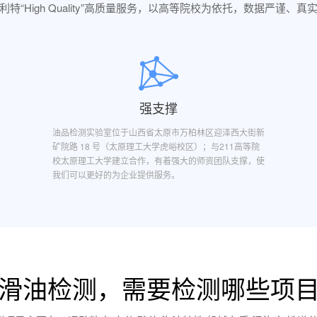
利特“High Quality”高质量服务，以高等院校为依托，数据严谨、真
强支撑
油品检测实验室位于山西省太原市万柏林区迎泽西大街新
矿院路 18 号（太原理工大学虎峪校区）；与211高等院
校太原理工大学建立合作，有着强大的师资团队支撑，使
我们可以更好的为企业提供服务。
滑油检测，需要检测哪些项