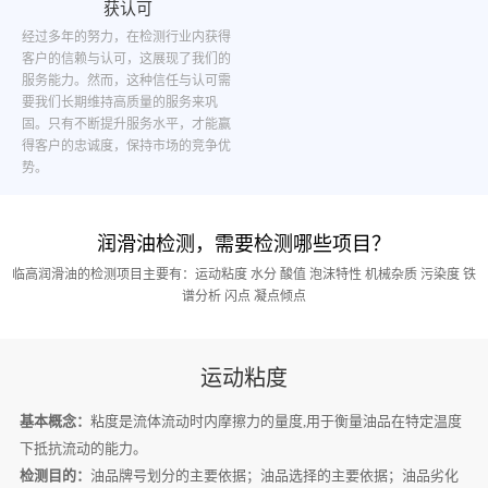
获认可
经过多年的努力，在检测行业内获得
客户的信赖与认可，这展现了我们的
服务能力。然而，这种信任与认可需
要我们长期维持高质量的服务来巩
固。只有不断提升服务水平，才能赢
得客户的忠诚度，保持市场的竞争优
势。
润滑油检测，需要检测哪些项目？
临高润滑油的检测项目主要有：运动粘度 水分 酸值 泡沫特性 机械杂质 污染度 铁
谱分析 闪点 凝点倾点
运动粘度
基本概念：
粘度是流体流动时内摩擦力的量度,用于衡量油品在特定温度
下抵抗流动的能力。
检测目的：
油品牌号划分的主要依据；油品选择的主要依据；油品劣化