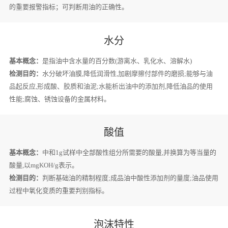
的重要报警指标；可判断用油的正确性。
水分
基本概念：
是指油中含水量的百分数(游离水、乳化水、溶解水)
检测目的：
水分破坏油膜,降低润滑性,加剧摩擦付部件的磨损;能够与油
品起反应,形成酸、胶质和油泥;水能析出油中的添加剂,降低油品的使用
性能;腐蚀、锈蚀设备的金属材料。
酸值
基本概念：
中和1g试样中全部酸性组分所需要的酸量,并换算为等当量的
酸量,以mgKOH/g表示。
检测目的：
判断基础油的精制程度;成品油中酸性添加剂的量度;油品使用
过程中氧化变质的重要判别指标。
泡沫特性