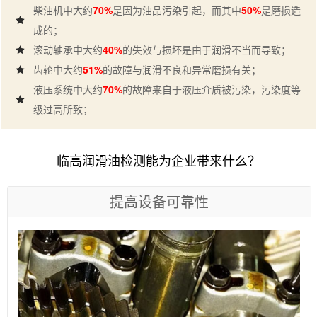
柴油机中大约
70%
是因为油品污染引起，而其中
50%
是磨损造
成的；
滚动轴承中大约
40%
的失效与损坏是由于润滑不当而导致；
齿轮中大约
51%
的故障与润滑不良和异常磨损有关；
液压系统中大约
70%
的故障来自于液压介质被污染，污染度等
级过高所致；
临高润滑油检测能为企业带来什么？
提高设备可靠性