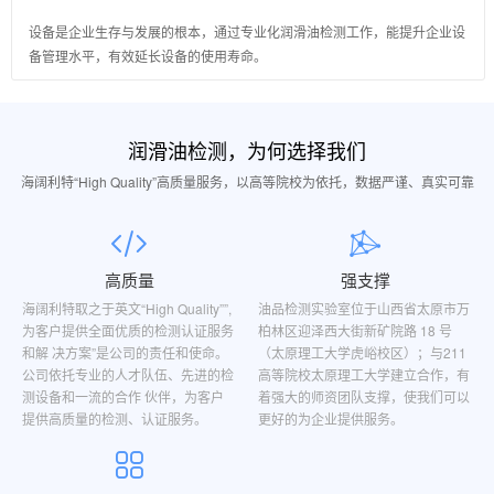
设备是企业生存与发展的根本，通过专业化润滑油检测工作，能提升企业设
备管理水平，有效延长设备的使用寿命。
润滑油检测，为何选择我们
海阔利特“High Quality”高质量服务，以高等院校为依托，数据严谨、真实可靠
高质量
强支撑
海阔利特取之于英文“High Quality””,
油品检测实验室位于山西省太原市万
为客户提供全面优质的检测认证服务
柏林区迎泽西大街新矿院路 18 号
和解 决方案”是公司的责任和使命。
（太原理工大学虎峪校区）；与211
公司依托专业的人才队伍、先进的检
高等院校太原理工大学建立合作，有
测设备和一流的合作 伙伴，为客户
着强大的师资团队支撑，使我们可以
提供高质量的检测、认证服务。
更好的为企业提供服务。