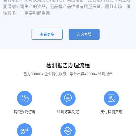
润滑剂公司生产的油品，无品牌产品很难有质量保证，而且市场上假
油较多，一定要引起重视。
设备运行中，润滑油起泡是怎么回事？
一般是润滑油质量问题，合格的润滑油使用中不应出现大量泡沫，
查看更多
咨询客服
用户不应采用会产生泡沫的润滑油。还有一个可能的原因是混油可能
引起泡沫，因此要注意避免二种以上性质的润滑油混用。
油品发白是怎祥造成的？
检测报告办理流程
答：一般情况下油品发白是由于油箱进水后造成的，是乳化现象，
应避免水进入润滑油箱体或避免雨水进入已开封的油桶中。具体操作
已为30000+ 企业提供服务，累计出具42000+ 检测报告
中，设备应检查油封是否损坏，换油时检查箱体内是否有水，油桶存
放在避雨的地方。
润滑油的号数是什么意思？
答：根据ISO标准，工业润滑油按40℃ 温度条件下测定的粘度分
为若干个粘度等级，数据越大则粘度越高，因此润滑油的号数指其粘
提交委托咨询
检测方案制定
支付检测费用
度等级。
润滑油粘度高是否说明润滑油质量好？