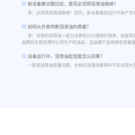
新设备磨合期过后，是否必须将润滑油换掉？
答：必须将润滑油换掉！因为，新设备最初运行中会产生
如何从外表判断润滑油的质量？
答：合格的润滑油一般为淡黄色均匀透明的液体，粘度高
品牌的正规润滑剂公司生产的油品，无品牌产品很难有质量
设备运行中，润滑油起泡是怎么回事？
一般是润滑油质量问题，合格的润滑油使用中不应出现大
油品发白是怎祥造成的？
答：一般情况下油品发白是由于油箱进水后造成的，是乳
水，油桶存放在避雨的地方。
润滑油的号数是什么意思？
答：根据ISO标准，工业润滑油按40℃ 温度条件下测
润滑油粘度高是否说明润滑油质量好？