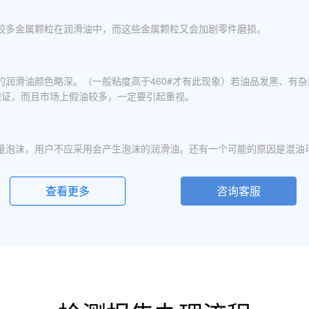
较多金属颗粒在润滑油中，而这些金属颗粒又会加剧零件磨损。
的润滑油颜色略深。（一般粘度高于460#才有此现象）若油品发黑、有
保证，而且市场上假油较多，一定要引起重视。
量泡沫，用户不应采用会产生泡沫的润滑油。还有一个可能的原因是混油
查看更多
咨询客服
化现象，应避免水进入润滑油箱体或避免雨水进入已开封的油桶中。具体
定的粘度分为若干个粘度等级，数据越大则粘度越高，因此润滑油的号数指