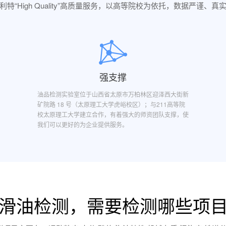
利特“High Quality”高质量服务，以高等院校为依托，数据严谨、真
强支撑
油品检测实验室位于山西省太原市万柏林区迎泽西大街新
矿院路 18 号（太原理工大学虎峪校区）；与211高等院
校太原理工大学建立合作，有着强大的师资团队支撑，使
我们可以更好的为企业提供服务。
滑油检测，需要检测哪些项