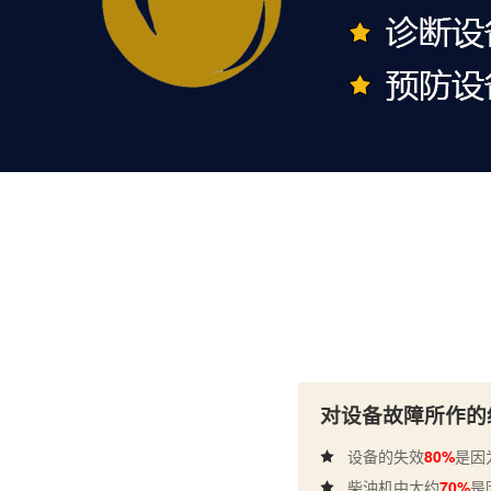
对设备故障所作的
设备的失效
80%
是因
柴油机中大约
70%
是