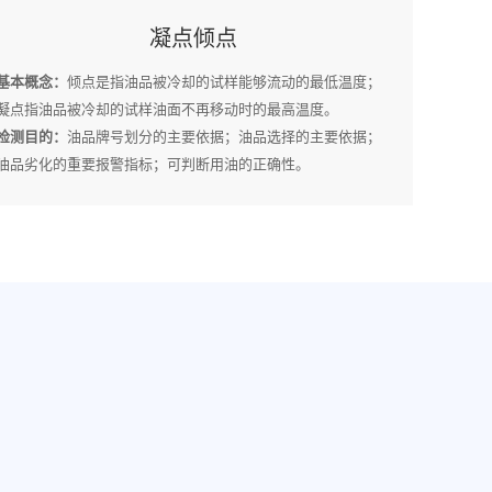
凝点倾点
基本概念：
倾点是指油品被冷却的试样能够流动的最低温度；
凝点指油品被冷却的试样油面不再移动时的最高温度。
检测目的：
油品牌号划分的主要依据；油品选择的主要依据；
油品劣化的重要报警指标；可判断用油的正确性。