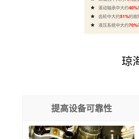
滚动轴承中大约
40%
齿轮中大约
51%
的故
液压系统中大约
70%
琼
提高设备可靠性