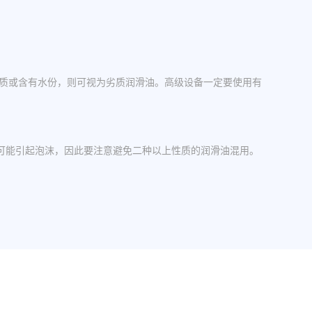
杂质或含有水份，则可视为劣质润滑油。高级设备一定要使用有
可能引起泡沫，因此要注意避免二种以上性质的润滑油混用。
操作中，设备应检查油封是否损坏，换油时检查箱体内是否有
其粘度等级。