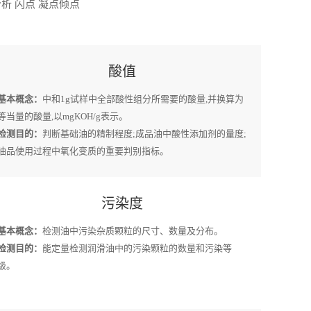
析 闪点 凝点倾点
酸值
基本概念：
中和1g试样中全部酸性组分所需要的酸量,并换算为
等当量的酸量,以mgKOH/g表示。
检测目的：
判断基础油的精制程度;成品油中酸性添加剂的量度;
油品使用过程中氧化变质的重要判别指标。
污染度
基本概念：
检测油中污染杂质颗粒的尺寸、数量及分布。
检测目的：
能定量检测润滑油中的污染颗粒的数量和污染等
级。