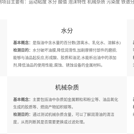
项目主要有：运动粘度 水分 酸值 泡沫特性 机械杂质 污染度 铁谱分
水分
基本概念：
是指油中含水量的百分数(游离水、乳化水、溶解水)
检测目的：
水分破坏油膜,降低润滑性,加剧摩擦付部件的磨损;
能够与油品起反应,形成酸、胶质和油泥;水能析出油中的添加
剂,降低油品的使用性能;腐蚀、锈蚀设备的金属材料。
机械杂质
基本概念：
主要包括油中杂质如金属颗粒和粉尘等、油品氧化
生成的胶质等、燃烧产物如积碳等。
检测目的：
通过测试机械杂质含量，可以了解润滑油的清洁
度，从而判断其是否需要更换或过滤处理。