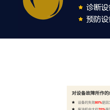
对设备故障所作的
设备的失效
80%
是因
柴油机中大约
70%
是