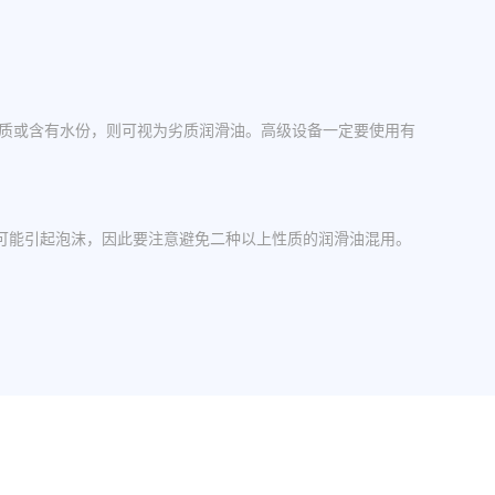
杂质或含有水份，则可视为劣质润滑油。高级设备一定要使用有
可能引起泡沫，因此要注意避免二种以上性质的润滑油混用。
操作中，设备应检查油封是否损坏，换油时检查箱体内是否有
其粘度等级。