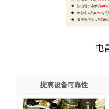
滚动轴承中大约
40%
齿轮中大约
51%
的故
液压系统中大约
70%
屯
提高设备可靠性