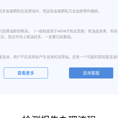
较多金属颗粒在润滑油中，而这些金属颗粒又会加剧零件磨损。
的润滑油颜色略深。（一般粘度高于460#才有此现象）若油品发黑、有
保证，而且市场上假油较多，一定要引起重视。
量泡沫，用户不应采用会产生泡沫的润滑油。还有一个可能的原因是混油
查看更多
咨询客服
化现象，应避免水进入润滑油箱体或避免雨水进入已开封的油桶中。具体
定的粘度分为若干个粘度等级，数据越大则粘度越高，因此润滑油的号数指