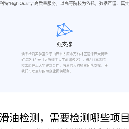
利特“High Quality”高质量服务，以高等院校为依托，数据严谨、真
强支撑
油品检测实验室位于山西省太原市万柏林区迎泽西大街新
矿院路 18 号（太原理工大学虎峪校区）；与211高等院
校太原理工大学建立合作，有着强大的师资团队支撑，使
我们可以更好的为企业提供服务。
滑油检测，需要检测哪些项