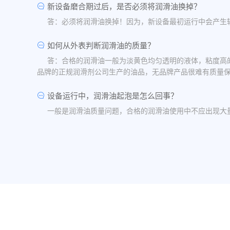
新设备磨合期过后，是否必须将润滑油换掉？
答：必须将润滑油换掉！因为，新设备最初运行中会产生
如何从外表判断润滑油的质量？
答：合格的润滑油一般为淡黄色均匀透明的液体，粘度高
品牌的正规润滑剂公司生产的油品，无品牌产品很难有质量
设备运行中，润滑油起泡是怎么回事？
一般是润滑油质量问题，合格的润滑油使用中不应出现大
油品发白是怎祥造成的？
答：一般情况下油品发白是由于油箱进水后造成的，是乳
水，油桶存放在避雨的地方。
润滑油的号数是什么意思？
答：根据ISO标准，工业润滑油按40℃ 温度条件下测
润滑油粘度高是否说明润滑油质量好？