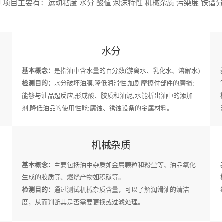
项目主要有：运动粘度 水分 酸值 泡沫特性 机械杂质 污染度 铁谱分
水分
基本概念：
是指油中含水量的百分数(游离水、乳化水、溶解水)
检测目的：
水分破坏油膜,降低润滑性,加剧摩擦付部件的磨损;
能够与油品起反应,形成酸、胶质和油泥;水能析出油中的添加
剂,降低油品的使用性能;腐蚀、锈蚀设备的金属材料。
机械杂质
基本概念：
主要包括油中杂质如金属颗粒和粉尘等、油品氧化
生成的胶质等、燃烧产物如积碳等。
检测目的：
通过测试机械杂质含量，可以了解润滑油的清洁
度，从而判断其是否需要更换或过滤处理。