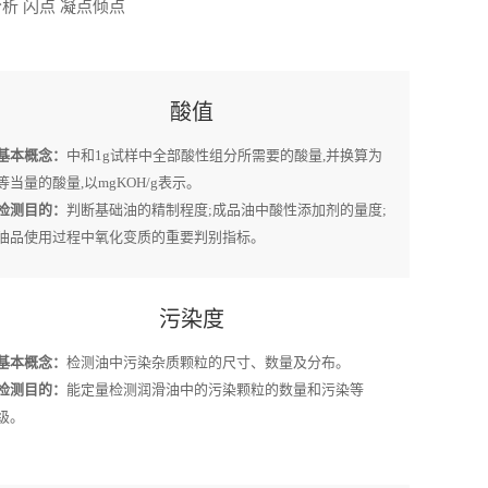
析 闪点 凝点倾点
酸值
基本概念：
中和1g试样中全部酸性组分所需要的酸量,并换算为
等当量的酸量,以mgKOH/g表示。
检测目的：
判断基础油的精制程度;成品油中酸性添加剂的量度;
油品使用过程中氧化变质的重要判别指标。
污染度
基本概念：
检测油中污染杂质颗粒的尺寸、数量及分布。
检测目的：
能定量检测润滑油中的污染颗粒的数量和污染等
级。