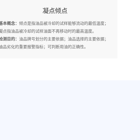
凝点倾点
基本概念：
倾点是指油品被冷却的试样能够流动的最低温度；
凝点指油品被冷却的试样油面不再移动时的最高温度。
检测目的：
油品牌号划分的主要依据；油品选择的主要依据；
油品劣化的重要报警指标；可判断用油的正确性。