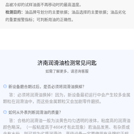
品被冷却的试样油面不再移动时的最高温度。
检测目的：
油品牌号划分的主要依据；油品选择的主要依据；油品劣化
的重要报警指标；可判断用油的正确性。
济南润滑油检测常见问匙
如需了解更多，请咨询客服
新设备磨合期过后，是否必须将润滑油换掉？
答：必须将润滑油换掉！因为，新设备最初运行中会产生较多金属
颗粒在润滑油中，而这些金属颗粒又会加剧零件磨损。
如何从外表判断润滑油的质量？
答：合格的润滑油一般为淡黄色均匀透明的液体，粘度高的润滑油
颜色略深。（一般粘度高于460#才有此现象）若油品发黑、有杂质或
含有水份，则可视为劣质润滑油。高级设备一定要使用有品牌的正规