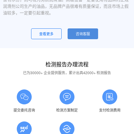
润滑剂公司生产的油品，无品牌产品很难有质量保证，而且市场上假
油较多，一定要引起重视。
设备运行中，润滑油起泡是怎么回事？
一般是润滑油质量问题，合格的润滑油使用中不应出现大量泡沫，
查看更多
咨询客服
用户不应采用会产生泡沫的润滑油。还有一个可能的原因是混油可能
引起泡沫，因此要注意避免二种以上性质的润滑油混用。
油品发白是怎祥造成的？
检测报告办理流程
答：一般情况下油品发白是由于油箱进水后造成的，是乳化现象，
应避免水进入润滑油箱体或避免雨水进入已开封的油桶中。具体操作
已为30000+ 企业提供服务，累计出具42000+ 检测报告
中，设备应检查油封是否损坏，换油时检查箱体内是否有水，油桶存
放在避雨的地方。
润滑油的号数是什么意思？
答：根据ISO标准，工业润滑油按40℃ 温度条件下测定的粘度分
为若干个粘度等级，数据越大则粘度越高，因此润滑油的号数指其粘
提交委托咨询
检测方案制定
支付检测费用
度等级。
润滑油粘度高是否说明润滑油质量好？