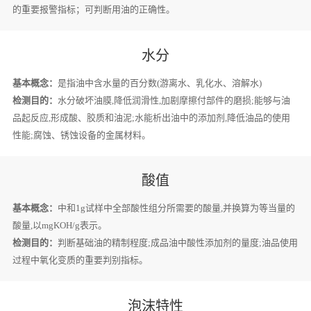
的重要报警指标；可判断用油的正确性。
水分
基本概念：
是指油中含水量的百分数(游离水、乳化水、溶解水)
检测目的：
水分破坏油膜,降低润滑性,加剧摩擦付部件的磨损;能够与油
品起反应,形成酸、胶质和油泥;水能析出油中的添加剂,降低油品的使用
性能;腐蚀、锈蚀设备的金属材料。
酸值
基本概念：
中和1g试样中全部酸性组分所需要的酸量,并换算为等当量的
酸量,以mgKOH/g表示。
检测目的：
判断基础油的精制程度;成品油中酸性添加剂的量度;油品使用
过程中氧化变质的重要判别指标。
泡沫特性