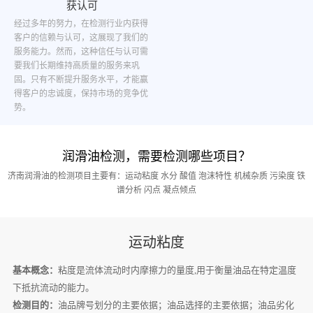
获认可
经过多年的努力，在检测行业内获得
客户的信赖与认可，这展现了我们的
服务能力。然而，这种信任与认可需
要我们长期维持高质量的服务来巩
固。只有不断提升服务水平，才能赢
得客户的忠诚度，保持市场的竞争优
势。
润滑油检测，需要检测哪些项目？
济南润滑油的检测项目主要有：运动粘度 水分 酸值 泡沫特性 机械杂质 污染度 铁
谱分析 闪点 凝点倾点
运动粘度
基本概念：
粘度是流体流动时内摩擦力的量度,用于衡量油品在特定温度
下抵抗流动的能力。
检测目的：
油品牌号划分的主要依据；油品选择的主要依据；油品劣化