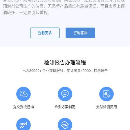
润滑剂公司生产的油品，无品牌产品很难有质量保证，而且市场上假
油较多，一定要引起重视。
设备运行中，润滑油起泡是怎么回事？
一般是润滑油质量问题，合格的润滑油使用中不应出现大量泡沫，
查看更多
咨询客服
用户不应采用会产生泡沫的润滑油。还有一个可能的原因是混油可能
引起泡沫，因此要注意避免二种以上性质的润滑油混用。
油品发白是怎祥造成的？
检测报告办理流程
答：一般情况下油品发白是由于油箱进水后造成的，是乳化现象，
应避免水进入润滑油箱体或避免雨水进入已开封的油桶中。具体操作
已为30000+ 企业提供服务，累计出具42000+ 检测报告
中，设备应检查油封是否损坏，换油时检查箱体内是否有水，油桶存
放在避雨的地方。
润滑油的号数是什么意思？
答：根据ISO标准，工业润滑油按40℃ 温度条件下测定的粘度分
为若干个粘度等级，数据越大则粘度越高，因此润滑油的号数指其粘
提交委托咨询
检测方案制定
支付检测费用
度等级。
润滑油粘度高是否说明润滑油质量好？