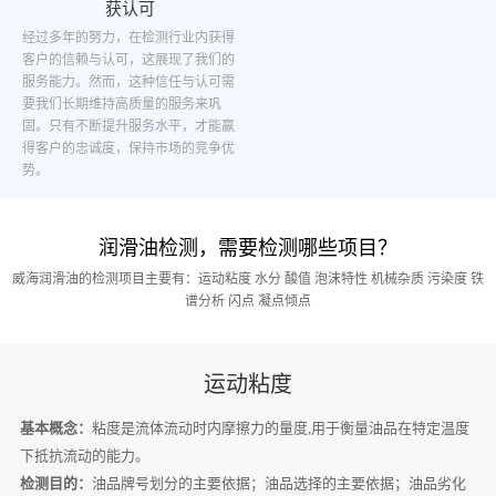
获认可
经过多年的努力，在检测行业内获得
客户的信赖与认可，这展现了我们的
服务能力。然而，这种信任与认可需
要我们长期维持高质量的服务来巩
固。只有不断提升服务水平，才能赢
得客户的忠诚度，保持市场的竞争优
势。
润滑油检测，需要检测哪些项目？
威海润滑油的检测项目主要有：运动粘度 水分 酸值 泡沫特性 机械杂质 污染度 铁
谱分析 闪点 凝点倾点
运动粘度
基本概念：
粘度是流体流动时内摩擦力的量度,用于衡量油品在特定温度
下抵抗流动的能力。
检测目的：
油品牌号划分的主要依据；油品选择的主要依据；油品劣化