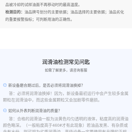
品被冷却的试样油面不再移动时的最高温度。
检测目的：
油品牌号划分的主要依据；油品选择的主要依据；油品劣化
的重要报警指标；可判断用油的正确性。
润滑油检测常见问匙
如需了解更多，请咨询客服
新设备磨合期过后，是否必须将润滑油换掉？
答：必须将润滑油换掉！因为，新设备最初运行中会产生较多金属
颗粒在润滑油中，而这些金属颗粒又会加剧零件磨损。
如何从外表判断润滑油的质量？
答：合格的润滑油一般为淡黄色均匀透明的液体，粘度高的润滑油
颜色略深。（一般粘度高于460#才有此现象）若油品发黑、有杂质或
含有水份，则可视为劣质润滑油。高级设备一定要使用有品牌的正规