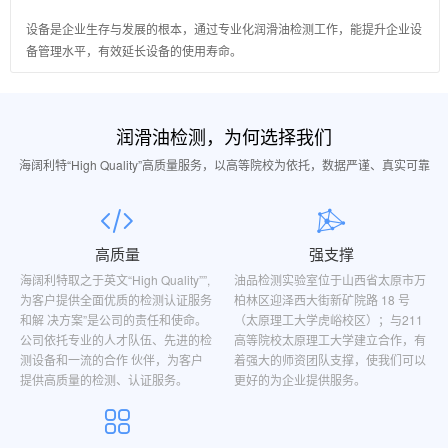
设备是企业生存与发展的根本，通过专业化润滑油检测工作，能提升企业设
备管理水平，有效延长设备的使用寿命。
润滑油检测，为何选择我们
海阔利特“High Quality”高质量服务，以高等院校为依托，数据严谨、真实可靠
高质量
强支撑
海阔利特取之于英文“High Quality””,
油品检测实验室位于山西省太原市万
为客户提供全面优质的检测认证服务
柏林区迎泽西大街新矿院路 18 号
和解 决方案”是公司的责任和使命。
（太原理工大学虎峪校区）；与211
公司依托专业的人才队伍、先进的检
高等院校太原理工大学建立合作，有
测设备和一流的合作 伙伴，为客户
着强大的师资团队支撑，使我们可以
提供高质量的检测、认证服务。
更好的为企业提供服务。