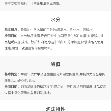
的重要报警指标；可判断用油的正确性。
水分
基本概念：
是指油中含水量的百分数(游离水、乳化水、溶解水)
检测目的：
水分破坏油膜,降低润滑性,加剧摩擦付部件的磨损;能够与油
品起反应,形成酸、胶质和油泥;水能析出油中的添加剂,降低油品的使用
性能;腐蚀、锈蚀设备的金属材料。
酸值
基本概念：
中和1g试样中全部酸性组分所需要的酸量,并换算为等当量的
酸量,以mgKOH/g表示。
检测目的：
判断基础油的精制程度;成品油中酸性添加剂的量度;油品使用
过程中氧化变质的重要判别指标。
泡沫特性