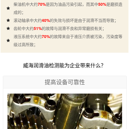
柴油机中大约
70%
是因为油品污染引起，而其中
50%
是磨损造
成的；
滚动轴承中大约
40%
的失效与损坏是由于润滑不当而导致；
齿轮中大约
51%
的故障与润滑不良和异常磨损有关；
液压系统中大约
70%
的故障来自于液压介质被污染，污染度等
级过高所致；
威海润滑油检测能为企业带来什么？
提高设备可靠性