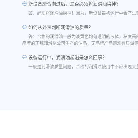
新设备磨合期过后，是否必须将润滑油换掉？
答：必须将润滑油换掉！因为，新设备最初运行中会产生
如何从外表判断润滑油的质量？
答：合格的润滑油一般为淡黄色均匀透明的液体，粘度高
品牌的正规润滑剂公司生产的油品，无品牌产品很难有质量
设备运行中，润滑油起泡是怎么回事？
一般是润滑油质量问题，合格的润滑油使用中不应出现大
油品发白是怎祥造成的？
答：一般情况下油品发白是由于油箱进水后造成的，是乳
水，油桶存放在避雨的地方。
润滑油的号数是什么意思？
答：根据ISO标准，工业润滑油按40℃ 温度条件下测
润滑油粘度高是否说明润滑油质量好？