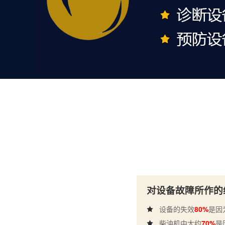
对设备故障所作的
设备的失效
80%
是因
柴油机中大约
70%
是