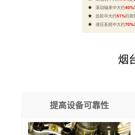
滚动轴承中大约
40%
齿轮中大约
51%
的故
液压系统中大约
70%
烟
提高设备可靠性