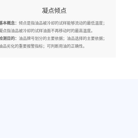
凝点倾点
基本概念：
倾点是指油品被冷却的试样能够流动的最低温度；
凝点指油品被冷却的试样油面不再移动时的最高温度。
检测目的：
油品牌号划分的主要依据；油品选择的主要依据；
油品劣化的重要报警指标；可判断用油的正确性。