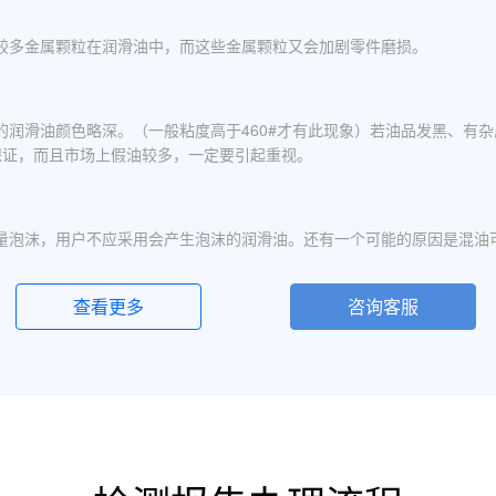
较多金属颗粒在润滑油中，而这些金属颗粒又会加剧零件磨损。
的润滑油颜色略深。（一般粘度高于460#才有此现象）若油品发黑、有
保证，而且市场上假油较多，一定要引起重视。
量泡沫，用户不应采用会产生泡沫的润滑油。还有一个可能的原因是混油
查看更多
咨询客服
化现象，应避免水进入润滑油箱体或避免雨水进入已开封的油桶中。具体
定的粘度分为若干个粘度等级，数据越大则粘度越高，因此润滑油的号数指