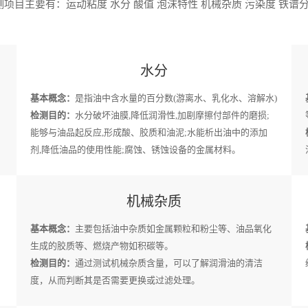
项目主要有：运动粘度 水分 酸值 泡沫特性 机械杂质 污染度 铁谱分
水分
基本概念：
是指油中含水量的百分数(游离水、乳化水、溶解水)
检测目的：
水分破坏油膜,降低润滑性,加剧摩擦付部件的磨损;
能够与油品起反应,形成酸、胶质和油泥;水能析出油中的添加
剂,降低油品的使用性能;腐蚀、锈蚀设备的金属材料。
机械杂质
基本概念：
主要包括油中杂质如金属颗粒和粉尘等、油品氧化
生成的胶质等、燃烧产物如积碳等。
检测目的：
通过测试机械杂质含量，可以了解润滑油的清洁
度，从而判断其是否需要更换或过滤处理。