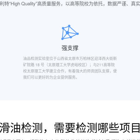
利特“High Quality”高质量服务，以高等院校为依托，数据严谨、真
强支撑
油品检测实验室位于山西省太原市万柏林区迎泽西大街新
矿院路 18 号（太原理工大学虎峪校区）；与211高等院
校太原理工大学建立合作，有着强大的师资团队支撑，使
我们可以更好的为企业提供服务。
滑油检测，需要检测哪些项