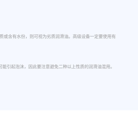
杂质或含有水份，则可视为劣质润滑油。高级设备一定要使用有
可能引起泡沫，因此要注意避免二种以上性质的润滑油混用。
操作中，设备应检查油封是否损坏，换油时检查箱体内是否有
其粘度等级。