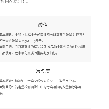
析 闪点 凝点倾点
酸值
基本概念：
中和1g试样中全部酸性组分所需要的酸量,并换算为
等当量的酸量,以mgKOH/g表示。
检测目的：
判断基础油的精制程度;成品油中酸性添加剂的量度;
油品使用过程中氧化变质的重要判别指标。
污染度
基本概念：
检测油中污染杂质颗粒的尺寸、数量及分布。
检测目的：
能定量检测润滑油中的污染颗粒的数量和污染等
级。