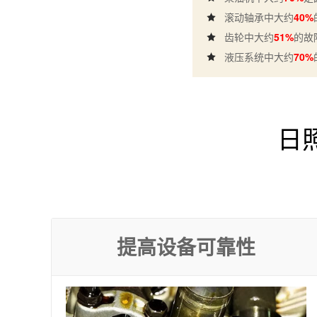
滚动轴承中大约
40%
齿轮中大约
51%
的故
液压系统中大约
70%
日
提高设备可靠性