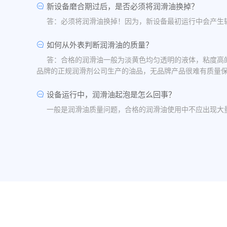
新设备磨合期过后，是否必须将润滑油换掉？
答：必须将润滑油换掉！因为，新设备最初运行中会产生
如何从外表判断润滑油的质量？
答：合格的润滑油一般为淡黄色均匀透明的液体，粘度高
品牌的正规润滑剂公司生产的油品，无品牌产品很难有质量
设备运行中，润滑油起泡是怎么回事？
一般是润滑油质量问题，合格的润滑油使用中不应出现大
油品发白是怎祥造成的？
答：一般情况下油品发白是由于油箱进水后造成的，是乳
水，油桶存放在避雨的地方。
润滑油的号数是什么意思？
答：根据ISO标准，工业润滑油按40℃ 温度条件下测
润滑油粘度高是否说明润滑油质量好？