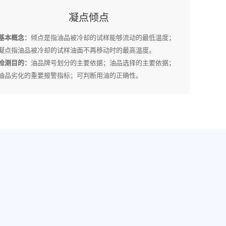
凝点倾点
基本概念：
倾点是指油品被冷却的试样能够流动的最低温度；
凝点指油品被冷却的试样油面不再移动时的最高温度。
检测目的：
油品牌号划分的主要依据；油品选择的主要依据；
油品劣化的重要报警指标；可判断用油的正确性。