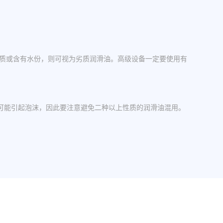
杂质或含有水份，则可视为劣质润滑油。高级设备一定要使用有
可能引起泡沫，因此要注意避免二种以上性质的润滑油混用。
操作中，设备应检查油封是否损坏，换油时检查箱体内是否有
其粘度等级。