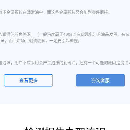
较多金属颗粒在润滑油中，而这些金属颗粒又会加剧零件磨损。
的润滑油颜色略深。（一般粘度高于460#才有此现象）若油品发黑、有
保证，而且市场上假油较多，一定要引起重视。
量泡沫，用户不应采用会产生泡沫的润滑油。还有一个可能的原因是混油
查看更多
咨询客服
化现象，应避免水进入润滑油箱体或避免雨水进入已开封的油桶中。具体
定的粘度分为若干个粘度等级，数据越大则粘度越高，因此润滑油的号数指