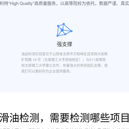
利特“High Quality”高质量服务，以高等院校为依托，数据严谨、真
强支撑
油品检测实验室位于山西省太原市万柏林区迎泽西大街新
矿院路 18 号（太原理工大学虎峪校区）；与211高等院
校太原理工大学建立合作，有着强大的师资团队支撑，使
我们可以更好的为企业提供服务。
滑油检测，需要检测哪些项