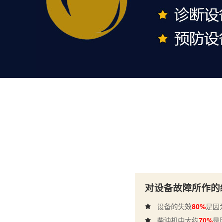
对设备故障所作的
设备的失效
80%
是因
柴油机中大约
70%
是