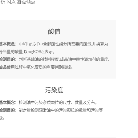
析 闪点 凝点倾点
酸值
基本概念：
中和1g试样中全部酸性组分所需要的酸量,并换算为
等当量的酸量,以mgKOH/g表示。
检测目的：
判断基础油的精制程度;成品油中酸性添加剂的量度;
油品使用过程中氧化变质的重要判别指标。
污染度
基本概念：
检测油中污染杂质颗粒的尺寸、数量及分布。
检测目的：
能定量检测润滑油中的污染颗粒的数量和污染等
级。