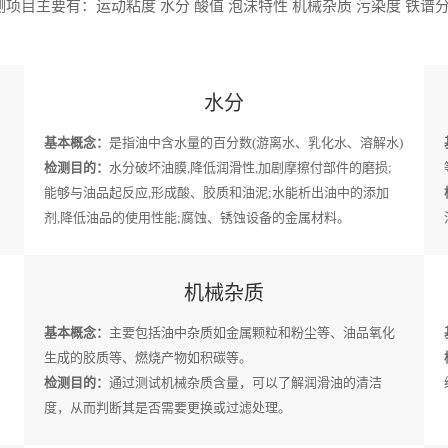
项目主要有：运动粘度 水分 酸值 泡沫特性 机械杂质 污染度 铁谱分
水分
基本概念：
是指油中含水量的百分数(游离水、乳化水、溶解水)
检测目的：
水分破坏油膜,降低润滑性,加剧摩擦付部件的磨损;
能够与油品起反应,形成酸、胶质和油泥;水能析出油中的添加
剂,降低油品的使用性能;腐蚀、锈蚀设备的金属材料。
机械杂质
基本概念：
主要包括油中杂质如金属颗粒和粉尘等、油品氧化
生成的胶质等、燃烧产物如积碳等。
检测目的：
通过测试机械杂质含量，可以了解润滑油的清洁
度，从而判断其是否需要更换或过滤处理。