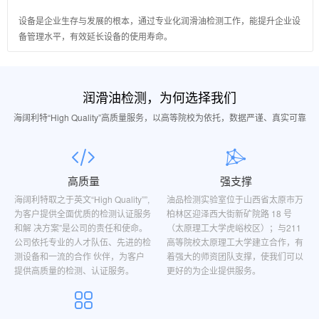
设备是企业生存与发展的根本，通过专业化润滑油检测工作，能提升企业设
备管理水平，有效延长设备的使用寿命。
润滑油检测，为何选择我们
海阔利特“High Quality”高质量服务，以高等院校为依托，数据严谨、真实可靠
高质量
强支撑
海阔利特取之于英文“High Quality””,
油品检测实验室位于山西省太原市万
为客户提供全面优质的检测认证服务
柏林区迎泽西大街新矿院路 18 号
和解 决方案”是公司的责任和使命。
（太原理工大学虎峪校区）；与211
公司依托专业的人才队伍、先进的检
高等院校太原理工大学建立合作，有
测设备和一流的合作 伙伴，为客户
着强大的师资团队支撑，使我们可以
提供高质量的检测、认证服务。
更好的为企业提供服务。