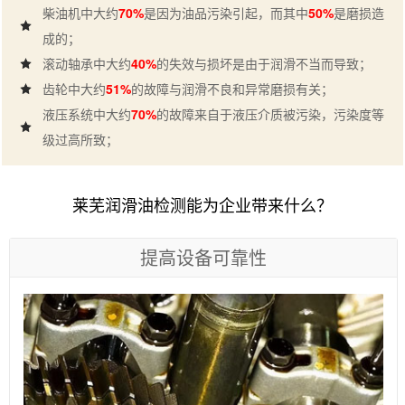
柴油机中大约
70%
是因为油品污染引起，而其中
50%
是磨损造
成的；
滚动轴承中大约
40%
的失效与损坏是由于润滑不当而导致；
齿轮中大约
51%
的故障与润滑不良和异常磨损有关；
液压系统中大约
70%
的故障来自于液压介质被污染，污染度等
级过高所致；
莱芜润滑油检测能为企业带来什么？
提高设备可靠性