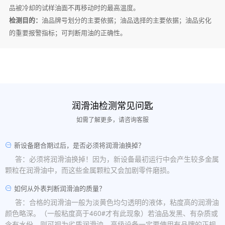
品被冷却的试样油面不再移动时的最高温度。
检测目的：
油品牌号划分的主要依据；油品选择的主要依据；油品劣化
的重要报警指标；可判断用油的正确性。
润滑油检测常见问匙
如需了解更多，请咨询客服
新设备磨合期过后，是否必须将润滑油换掉？
答：必须将润滑油换掉！因为，新设备最初运行中会产生较多金属
颗粒在润滑油中，而这些金属颗粒又会加剧零件磨损。
如何从外表判断润滑油的质量？
答：合格的润滑油一般为淡黄色均匀透明的液体，粘度高的润滑油
颜色略深。（一般粘度高于460#才有此现象）若油品发黑、有杂质或
含有水份，则可视为劣质润滑油。高级设备一定要使用有品牌的正规