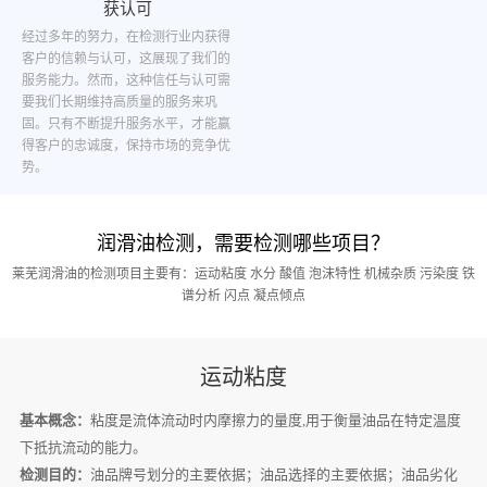
获认可
经过多年的努力，在检测行业内获得
客户的信赖与认可，这展现了我们的
服务能力。然而，这种信任与认可需
要我们长期维持高质量的服务来巩
固。只有不断提升服务水平，才能赢
得客户的忠诚度，保持市场的竞争优
势。
润滑油检测，需要检测哪些项目？
莱芜润滑油的检测项目主要有：运动粘度 水分 酸值 泡沫特性 机械杂质 污染度 铁
谱分析 闪点 凝点倾点
运动粘度
基本概念：
粘度是流体流动时内摩擦力的量度,用于衡量油品在特定温度
下抵抗流动的能力。
检测目的：
油品牌号划分的主要依据；油品选择的主要依据；油品劣化