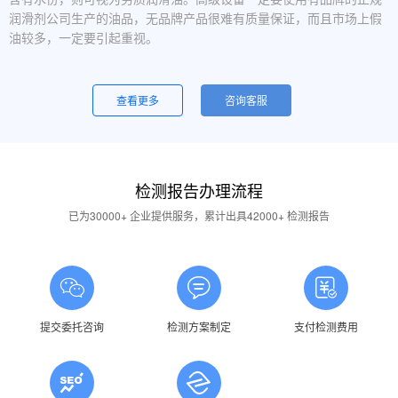
润滑剂公司生产的油品，无品牌产品很难有质量保证，而且市场上假
油较多，一定要引起重视。
设备运行中，润滑油起泡是怎么回事？
一般是润滑油质量问题，合格的润滑油使用中不应出现大量泡沫，
查看更多
咨询客服
用户不应采用会产生泡沫的润滑油。还有一个可能的原因是混油可能
引起泡沫，因此要注意避免二种以上性质的润滑油混用。
油品发白是怎祥造成的？
检测报告办理流程
答：一般情况下油品发白是由于油箱进水后造成的，是乳化现象，
应避免水进入润滑油箱体或避免雨水进入已开封的油桶中。具体操作
已为30000+ 企业提供服务，累计出具42000+ 检测报告
中，设备应检查油封是否损坏，换油时检查箱体内是否有水，油桶存
放在避雨的地方。
润滑油的号数是什么意思？
答：根据ISO标准，工业润滑油按40℃ 温度条件下测定的粘度分
为若干个粘度等级，数据越大则粘度越高，因此润滑油的号数指其粘
提交委托咨询
检测方案制定
支付检测费用
度等级。
润滑油粘度高是否说明润滑油质量好？