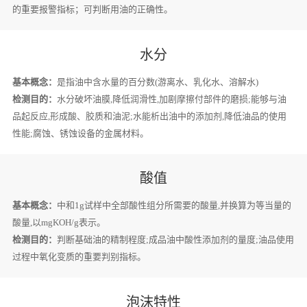
的重要报警指标；可判断用油的正确性。
水分
基本概念：
是指油中含水量的百分数(游离水、乳化水、溶解水)
检测目的：
水分破坏油膜,降低润滑性,加剧摩擦付部件的磨损;能够与油
品起反应,形成酸、胶质和油泥;水能析出油中的添加剂,降低油品的使用
性能;腐蚀、锈蚀设备的金属材料。
酸值
基本概念：
中和1g试样中全部酸性组分所需要的酸量,并换算为等当量的
酸量,以mgKOH/g表示。
检测目的：
判断基础油的精制程度;成品油中酸性添加剂的量度;油品使用
过程中氧化变质的重要判别指标。
泡沫特性